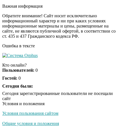
секунд, но вы будете в
Важная информация
шоке от увиденного
Обратите внимание! Сайт носит исключительно
информационный характер и ни при каких условиях
информационные материалы и цены, размещенные на
Ролик из Омска: вы
i
сайте, не являются публичной офертой, в соответствии со
будете смеяться долго
ст. 435 и 437 Гражданского кодекса РФ.
Ошибка в тексте
Королева вагона
i
отожгла! Видео не
Кто онлайн?
оставит равнодушным
Пользователей:
0
Гостей:
0
Сегодня были:
Сегодня зарегистрированные пользователи не посещали
сайт
Условия и положения
Условия пользования сайтом
Общие условия и положения