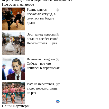
Новости партнеров
Ролик длится
i
несколько секунд, а
смеяться вы будете
долго
Этот танец невесты
i
оставит вас без слов!
Пересмотрела 10 раз
Взломали Telegram
i
Собчак - вот что
нашлось в переписках
Ржу не переставая, это
i
видео пересмотришь
не раз
Наши Партнеры
Ролик длится пару
i