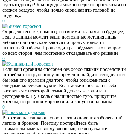
пусть отдохнут! К концу дня можно недолго прогуляться на
свежем воздухе, чтобы ночью снова давить головой на
подушку.
0
Бизнес-гороскоп
Определитесь же, наконец, со своими планами на будущее,
ведь в данный момент ваши постоянные метания лишь
неблагоприятно сказываются по продуктивности
нынешней работы. Проще один раз обдумать этот вопрос
со всех сторон, чем постоянно откладывать его решение.
0
Кулинарный гороскоп
Если ваш организм способен без особо тяжких последствий
потреблять острую пищу, непременно найдите сегодня хотя
бы немного времени для того, чтобы ознакомиться с
блюдами корейской кухни. Если можете позволить себе
расстаться с некоторой суммой денег - загляните в
ресторанчик. Ну а коль с наличностью туго, прикупите,
хотя бы, остренькой морковки или капустки на рынке.
0
Гороскоп здоровья
Скрытая камера на
i
В этот день велика опасность возникновения заболеваний
пляже Крыма: Что
легких и бронхов. Поэтому постарайтесь быть
люди вытворяют, когда
внимательными к своему здоровью, не допускайте
их не видят...
переохлаждений и укрепляйте иммунитет.