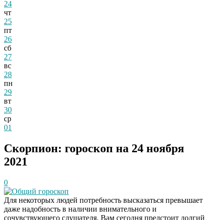
24
чт
25
пт
26
сб
27
вс
28
пн
29
вт
30
ср
01
Скорпион: гороскоп на 24 ноября
2021
0
Общий гороскоп
Для некоторых людей потребность высказаться превышает
даже надобность в наличии внимательного и
сочувствующего слушателя. Вам сегодня предстоит долгий