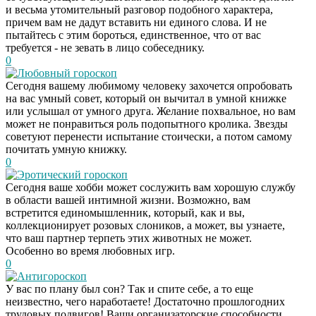
и весьма утомительный разговор подобного характера,
причем вам не дадут вставить ни единого слова. И не
пытайтесь с этим бороться, единственное, что от вас
требуется - не зевать в лицо собеседнику.
0
Любовный гороскоп
Сегодня вашему любимому человеку захочется опробовать
на вас умный совет, который он вычитал в умной книжке
или услышал от умного друга. Желание похвальное, но вам
может не понравиться роль подопытного кролика. Звезды
советуют перенести испытание стоически, а потом самому
почитать умную книжку.
0
Эротический гороскоп
Сегодня ваше хобби может сослужить вам хорошую службу
в области вашей интимной жизни. Возможно, вам
встретится единомышленник, который, как и вы,
коллекционирует розовых слоников, а может, вы узнаете,
что ваш партнер терпеть этих животных не может.
Особенно во время любовных игр.
0
Антигороскоп
У вас по плану был сон? Так и спите себе, а то еще
неизвестно, чего наработаете! Достаточно прошлогодних
трудовых подвигов! Ваши организаторские способности