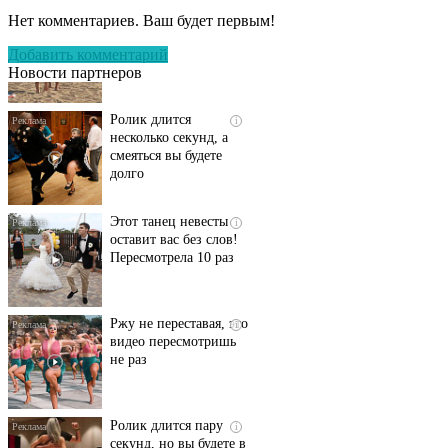
пляже Крыма: Что
Нет комментариев. Ваш будет первым!
люди вытворяют, когда
их не видят...
Добавить комментарий
Новости партнеров
Ролик длится
i
несколько секунд, а
смеяться вы будете
долго
Этот танец невесты
i
оставит вас без слов!
Пересмотрела 10 раз
Ржу не переставая, это
i
видео пересмотришь
не раз
Ролик длится пару
i
секунд, но вы будете в
шоке от увиденного