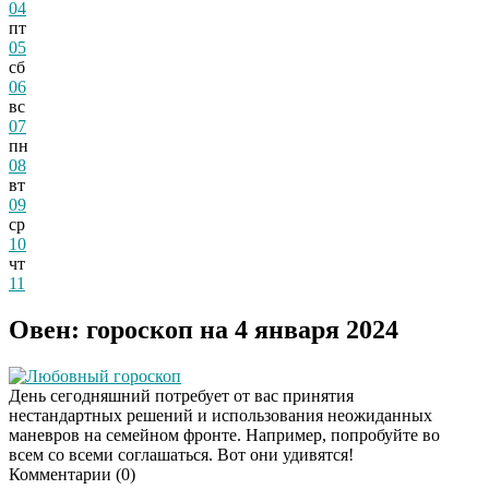
04
пт
05
сб
06
вс
07
пн
08
вт
09
ср
10
чт
11
Овен: гороскоп на 4 января 2024
Любовный гороскоп
День сегодняшний потребует от вас принятия
нестандартных решений и использования неожиданных
маневров на семейном фронте. Например, попробуйте во
всем со всеми соглашаться. Вот они удивятся!
Комментарии (
0
)
Скрытая камера на
i