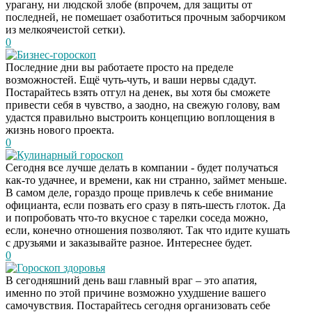
урагану, ни людской злобе (впрочем, для защиты от
последней, не помешает озаботиться прочным заборчиком
из мелкоячеистой сетки).
0
Бизнес-гороскоп
Последние дни вы работаете просто на пределе
возможностей. Ещё чуть-чуть, и ваши нервы сдадут.
Постарайтесь взять отгул на денек, вы хотя бы сможете
привести себя в чувство, а заодно, на свежую голову, вам
удастся правильно выстроить концепцию воплощения в
жизнь нового проекта.
0
Кулинарный гороскоп
Сегодня все лучше делать в компании - будет получаться
как-то удачнее, и времени, как ни странно, займет меньше.
В самом деле, гораздо проще привлечь к себе внимание
официанта, если позвать его сразу в пять-шесть глоток. Да
и попробовать что-то вкусное с тарелки соседа можно,
если, конечно отношения позволяют. Так что идите кушать
с друзьями и заказывайте разное. Интереснее будет.
0
Гороскоп здоровья
В сегодняшний день ваш главный враг – это апатия,
Скрытая камера на
i
именно по этой причине возможно ухудшение вашего
пляже Крыма: Что
самочувствия. Постарайтесь сегодня организовать себе
люди вытворяют, когда