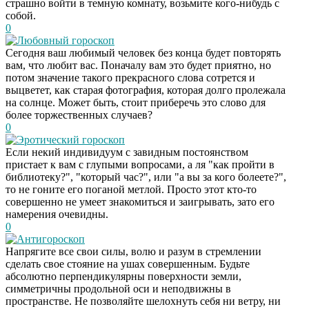
страшно войти в темную комнату, возьмите кого-нибудь с
собой.
0
Любовный гороскоп
Сегодня ваш любимый человек без конца будет повторять
вам, что любит вас. Поначалу вам это будет приятно, но
потом значение такого прекрасного слова сотрется и
выцветет, как старая фотография, которая долго пролежала
на солнце. Может быть, стоит приберечь это слово для
более торжественных случаев?
0
Эротический гороскоп
Если некий индивидуум с завидным постоянством
пристает к вам с глупыми вопросами, а ля "как пройти в
библиотеку?", "который час?", или "а вы за кого болеете?",
то не гоните его поганой метлой. Просто этот кто-то
совершенно не умеет знакомиться и заигрывать, зато его
намерения очевидны.
0
Антигороскоп
Напрягите все свои силы, волю и разум в стремлении
сделать свое стояние на ушах совершенным. Будьте
абсолютно перпендикулярны поверхности земли,
симметричны продольной оси и неподвижны в
пространстве. Не позволяйте шелохнуть себя ни ветру, ни