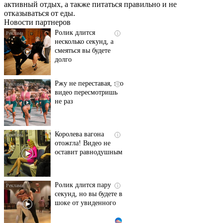
активный отдых, а также питаться правильно и не
их не видят...
отказываться от еды.
Новости партнеров
Ролик длится
i
несколько секунд, а
смеяться вы будете
долго
Ржу не переставая, это
i
видео пересмотришь
не раз
Королева вагона
i
отожгла! Видео не
оставит равнодушным
Ролик длится пару
i
секунд, но вы будете в
шоке от увиденного