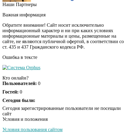
Наши Партнеры
Этот танец невесты
i
оставит вас без слов!
Важная информация
Пересмотрела 10 раз
Обратите внимание! Сайт носит исключительно
информационный характер и ни при каких условиях
информационные материалы и цены, размещенные на
Ролик из Омска: вы
i
сайте, не являются публичной офертой, в соответствии со
будете смеяться долго
ст. 435 и 437 Гражданского кодекса РФ.
Ошибка в тексте
Кто онлайн?
Пользователей:
0
Гостей:
0
Сегодня были:
Сегодня зарегистрированные пользователи не посещали
сайт
Условия и положения
Условия пользования сайтом