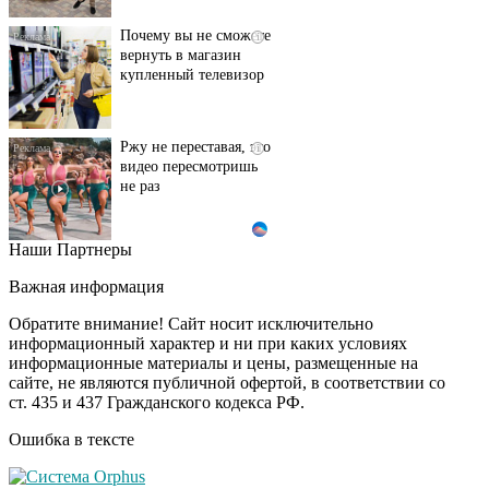
Почему вы не сможете
i
вернуть в магазин
купленный телевизор
Ржу не переставая, это
i
видео пересмотришь
не раз
Наши Партнеры
Ролик длится пару
i
секунд, но вы будете в
Важная информация
шоке от увиденного
Обратите внимание! Сайт носит исключительно
информационный характер и ни при каких условиях
информационные материалы и цены, размещенные на
Смолов призвал
i
сайте, не являются публичной офертой, в соответствии со
российских
ст. 435 и 437 Гражданского кодекса РФ.
футболистов покинуть
страну
Ошибка в тексте
Ролик из Омска: вы
i