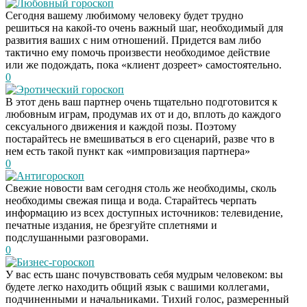
Любовный гороскоп
Сегодня вашему любимому человеку будет трудно
решиться на какой-то очень важный шаг, необходимый для
развития ваших с ним отношений. Придется вам либо
тактично ему помочь произвести необходимое действие
или же подождать, пока «клиент дозреет» самостоятельно.
0
Эротический гороскоп
В этот день ваш партнер очень тщательно подготовится к
любовным играм, продумав их от и до, вплоть до каждого
сексуального движения и каждой позы. Поэтому
постарайтесь не вмешиваться в его сценарий, разве что в
нем есть такой пункт как «импровизация партнера»
0
Антигороскоп
Свежие новости вам сегодня столь же необходимы, сколь
необходимы свежая пища и вода. Старайтесь черпать
информацию из всех доступных источников: телевидение,
печатные издания, не брезгуйте сплетнями и
подслушанными разговорами.
0
Бизнес-гороскоп
У вас есть шанс почувствовать себя мудрым человеком: вы
будете легко находить общий язык с вашими коллегами,
подчиненными и начальниками. Тихий голос, размеренный