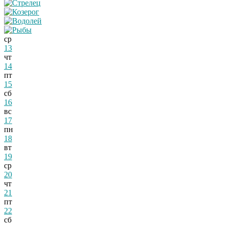
ср
13
чт
14
пт
15
сб
16
вс
17
пн
18
вт
19
ср
20
чт
21
пт
22
сб