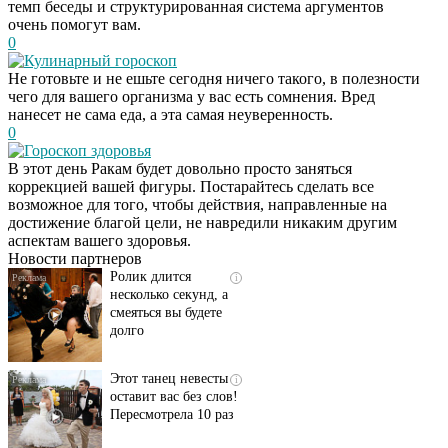
темп беседы и структурированная система аргументов
очень помогут вам.
0
Кулинарный гороскоп
Не готовьте и не ешьте сегодня ничего такого, в полезности
чего для вашего организма у вас есть сомнения. Вред
нанесет не сама еда, а эта самая неуверенность.
0
Гороскоп здоровья
В этот день Ракам будет довольно просто заняться
Скрытая камера на
i
коррекцией вашей фигуры. Постарайтесь сделать все
пляже Крыма: Что
возможное для того, чтобы действия, направленные на
люди вытворяют, когда
достижение благой цели, не навредили никаким другим
их не видят...
аспектам вашего здоровья.
Новости партнеров
Ролик длится
i
несколько секунд, а
смеяться вы будете
долго
Этот танец невесты
i
оставит вас без слов!
Пересмотрела 10 раз