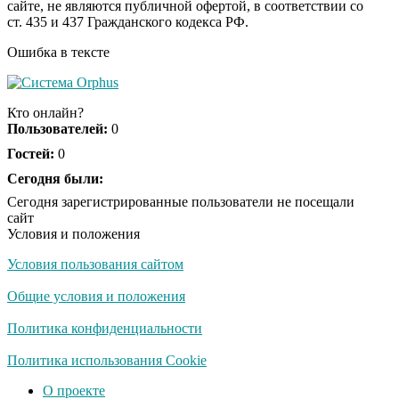
сайте, не являются публичной офертой, в соответствии со
отожгла! Видео не
ст. 435 и 437 Гражданского кодекса РФ.
оставит равнодушным
Ошибка в тексте
Деньги придут
i
раньше пенсии: кто в
Кто онлайн?
2026 году получит
Пользователей:
0
выплаты досрочно
Гостей:
0
Сегодня были:
Забывший о
i
патриотизме
Сегодня зарегистрированные пользователи не посещали
Плющенко отправляет
сайт
сына выступать за
Условия и положения
Азербайджан
Условия пользования сайтом
Общие условия и положения
Политика конфиденциальности
Политика использования Cookie
О проекте