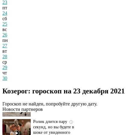
23
пт
24
сб
25
вс
26
пн
27
вт
28
ср
29
чт
30
Этот танец невесты
i
Козерог: гороскоп на 23 декабря 2021
оставит вас без слов!
Пересмотрела 10 раз
Гороскоп не найден, попробуйте другую дату.
Новости партнеров
Ролик длится пару
i
секунд, но вы будете в
шоке от увиденного