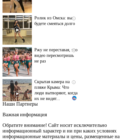
Ролик из Омска: вы
i
будете смеяться долго
Ржу не переставая, это
i
видео пересмотришь
не раз
Скрытая камера на
i
пляже Крыма: Что
люди вытворяют, когда
их не видят...
Наши Партнеры
Ролик длится
i
несколько секунд, а
Важная информация
смеяться вы будете
долго
Обратите внимание! Сайт носит исключительно
информационный характер и ни при каких условиях
информационные материалы и цены, размещенные на
Королева вагона
i