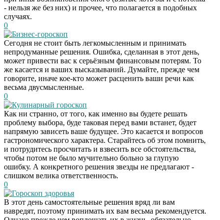
- нельзя же без них) и прочее, что полагается в подобных
случаях.
0
Бизнес-гороскоп
Сегодня не стоит быть легкомысленным и принимать
непродуманные решения. Ошибка, сделанная в этот день,
может привести вас к серьёзным финансовым потерям. То
же касается и ваших высказываний. Думайте, прежде чем
говорите, иначе кое-кто может расценить ваши речи как
весьма двусмысленные.
0
Кулинарный гороскоп
Как ни странно, от того, как именно вы будете решать
проблему выбора, буде таковая перед вами встанет, будет
напрямую зависеть ваше будущее. Это касается и вопросов
гастрономического характера. Старайтесь об этом помнить,
и потрудитесь просчитать и взвесить все обстоятельства,
чтобы потом не было мучительно больно за глупую
ошибку. А конкретного решения звезды не предлагают -
слишком велика ответственность.
0
Гороскоп здоровья
Этот танец невесты
i
В этот день самостоятельные решения вряд ли вам
оставит вас без слов!
навредят, поэтому принимать их вам весьма рекомендуется.
Пересмотрела 10 раз
Однако прежде чем воплощать их в жизнь, обязательно