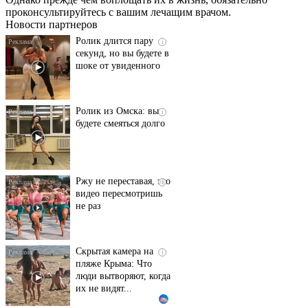
проконсультируйтесь с вашим лечащим врачом.
Новости партнеров
Ролик длится пару
i
секунд, но вы будете в
шоке от увиденного
Ролик из Омска: вы
i
будете смеяться долго
Ржу не переставая, это
i
видео пересмотришь
не раз
Скрытая камера на
i
пляже Крыма: Что
люди вытворяют, когда
их не видят...