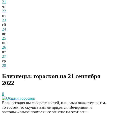
21
чт
22
пт
23
сб
24
вс
25
пн
26
вт
27
ср
28
Близнецы: гороскоп на 21 сентября
2022
0
Общий гороскоп
Если сегодня вы соберете гостей, или сами окажетесь чьим-
то гостем, то скучать вам не придется. Вечеринки и
застолья - самое подходящее занятие на этот день.