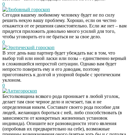
0
Любовный гороскоп
Сегодня вашему любимому человеку будет не по силу
решить некую вашу проблему. Хорошо, если он честно
откажется от ее решения самостоятельно. Если же нет – вам
придется приложить довольно много усилий для того,
чтобы уговорить его не браться не за свое дело.
0
Эротический гороскоп
В этот день ваш партнер будет убеждать вас в том, что
выбор той или иной ласки или позы – единственно верный
в сложившейся непростой ситуации. Однако вам будет
непросто поверить ему и его доводам, поэтому
приготовьтесь к долгой и упорной борьбе с эротическим
уклоном.
0
Антигороскоп
Бестолковщина всякого рода проникает в любой уголок,
делает там свое черное дело и исчезает, так и не
определенная никем. Составьте своего рода пособие для
людей, желающих бороться с ней, либо способствовать (в
зависимости от конкретных жизненных установок
индивида). Опишите все разновидности этого явления
(опробовав их предварительно на себе), возможные
причины возникновения оного (взятые хоть бы и с потолка