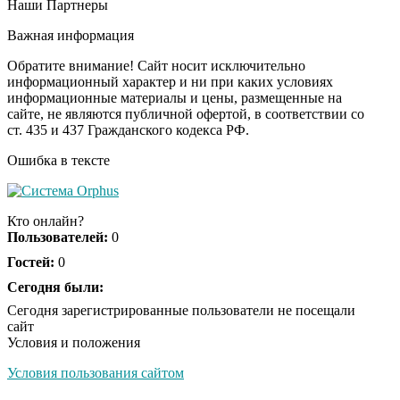
Наши Партнеры
Ролик длится
i
несколько секунд, а
Важная информация
смеяться вы будете
долго
Обратите внимание! Сайт носит исключительно
информационный характер и ни при каких условиях
информационные материалы и цены, размещенные на
Королева вагона
i
сайте, не являются публичной офертой, в соответствии со
отожгла! Видео не
ст. 435 и 437 Гражданского кодекса РФ.
оставит равнодушным
Ошибка в тексте
Экс-бойфренд дочери
i
Борисовой душил ее
Кто онлайн?
из-за макарон
Пользователей:
0
Гостей:
0
Сегодня были:
Сегодня зарегистрированные пользователи не посещали
сайт
Условия и положения
Условия пользования сайтом