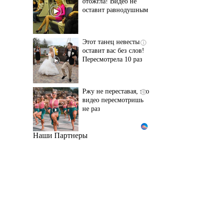
оставит равнодушным
Этот танец невесты
i
оставит вас без слов!
Пересмотрела 10 раз
Ржу не переставая, это
i
видео пересмотришь
не раз
Наши Партнеры
Врач дала 5 советов,
i
чтобы защититься от
инфаркта и инсульта
летом
Ролик из Омска: вы
i
будете смеяться долго