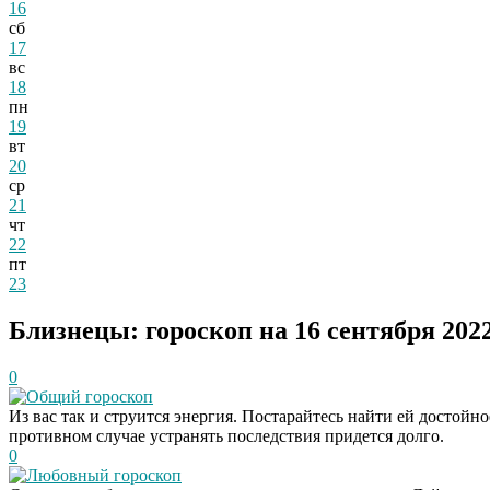
16
сб
17
вс
18
пн
19
вт
20
ср
21
чт
22
пт
23
Близнецы: гороскоп на 16 сентября 202
0
Общий гороскоп
Из вас так и струится энергия. Постарайтесь найти ей достойн
противном случае устранять последствия придется долго.
0
Любовный гороскоп