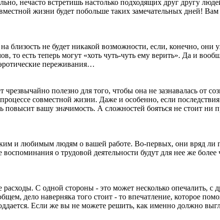
льно, нечасто встретишь настолько подходящих друг другу людей
вместной жизни будет побольше таких замечательных дней! Вам 
на близость не будет никакой возможности, если, конечно, они 
, то есть теперь могут «хоть чуть-чуть ему верить». Да и вообщ
м эротические переживания…
т чрезвычайно полезно для того, чтобы она не зазнавалась от со
 процессе совместной жизни. Даже и особенно, если последствия
шь повысит вашу значимость. А сложностей бояться не стоит ни 
зким и любимым людям о вашей работе. Во-первых, они вряд ли
ые воспоминания о трудовой деятельности будут для нее же более
расходы. С одной стороны - это может несколько опечалить, с д
щем, дело наверняка того стоит - то впечатление, которое пом
оддается. Если же вы не можете решить, как именно должно выг