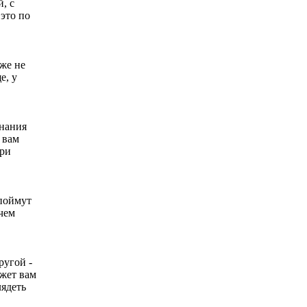
, с
это по
уже не
е, у
знания
 вам
при
 поймут
 чем
ругой -
ожет вам
лядеть