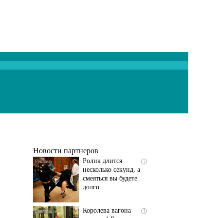
Скрытая камера на
i
пляже Крыма: Что
люди вытворяют, когда
их не видят...
Новости партнеров
Ролик длится
i
несколько секунд, а
смеяться вы будете
долго
Королева вагона
i
отожгла! Видео не