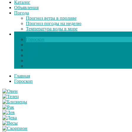
Каталог
Объявления
Погода
Прогноз ветра в проливе
Прогноз погоды на неделю
Температура воды в море
Инфо
Гороскоп
Поздравления
Игры онлайн
Общение
Автозапчасти
Экзамен по ПДД
Главная
Гороскоп