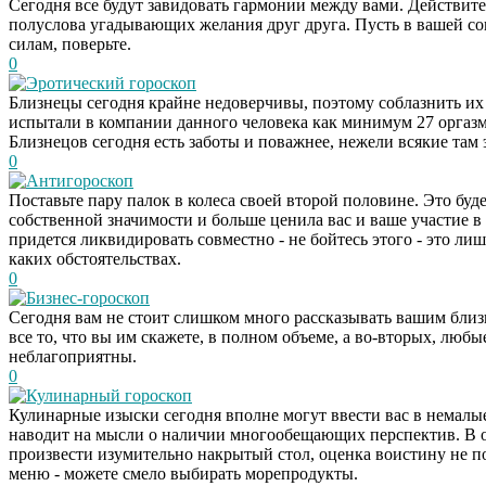
Сегодня все будут завидовать гармонии между вами. Действите
полуслова угадывающих желания друг друга. Пусть в вашей со
силам, поверьте.
0
Эротический гороскоп
Близнецы сегодня крайне недоверчивы, поэтому соблазнить их 
испытали в компании данного человека как минимум 27 оргазмов
Близнецов сегодня есть заботы и поважнее, нежели всякие та
0
Антигороскоп
Поставьте пару палок в колеса своей второй половине. Это буде
собственной значимости и больше ценила вас и ваше участие в
придется ликвидировать совместно - не бойтесь этого - это ли
каких обстоятельствах.
0
Бизнес-гороскоп
Сегодня вам не стоит слишком много рассказывать вашим бли
все то, что вы им скажете, в полном объеме, а во-вторых, люб
неблагоприятны.
0
Кулинарный гороскоп
Кулинарные изыски сегодня вполне могут ввести вас в немалые 
наводит на мысли о наличии многообещающих перспектив. В об
произвести изумительно накрытый стол, оценка воистину не п
меню - можете смело выбирать морепродукты.