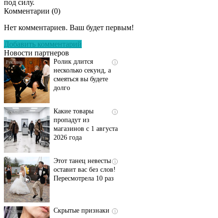
под силу.
Комментарии (
0
)
Скрытая камера на
i
пляже Крыма: Что
Нет комментариев. Ваш будет первым!
люди вытворяют, когда
их не видят...
Добавить комментарий
Новости партнеров
Ролик длится
i
несколько секунд, а
смеяться вы будете
долго
Какие товары
i
пропадут из
магазинов с 1 августа
2026 года
Этот танец невесты
i
оставит вас без слов!
Пересмотрела 10 раз
Скрытые признаки
i