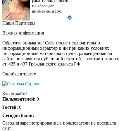
рака: на такое никто
не обращает
внимание, а зря!
Наши Партнеры
Ржу не переставая, это
i
видео пересмотришь
Важная информация
не раз
Обратите внимание! Сайт носит исключительно
информационный характер и ни при каких условиях
информационные материалы и цены, размещенные на
Ролик длится пару
i
сайте, не являются публичной офертой, в соответствии со
секунд, но вы будете в
ст. 435 и 437 Гражданского кодекса РФ.
шоке от увиденного
Ошибка в тексте
Ролик из Омска: вы
i
будете смеяться долго
Кто онлайн?
Пользователей:
0
Гостей:
0
Королева вагона
Сегодня были:
i
отожгла! Видео не
Сегодня зарегистрированные пользователи не посещали
оставит равнодушным
сайт