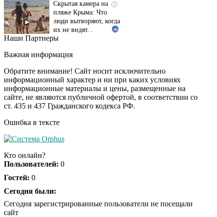
пляже Крыма: Что
люди вытворяют, когда
их не видят...
Наши Партнеры
Ролик длится
i
несколько секунд, а
Важная информация
смеяться вы будете
долго
Обратите внимание! Сайт носит исключительно
информационный характер и ни при каких условиях
информационные материалы и цены, размещенные на
Королева вагона
i
сайте, не являются публичной офертой, в соответствии со
отожгла! Видео не
ст. 435 и 437 Гражданского кодекса РФ.
оставит равнодушным
Ошибка в тексте
Экс-бойфренд дочери
i
Борисовой душил ее
Кто онлайн?
из-за макарон
Пользователей:
0
Гостей:
0
Сегодня были:
Сегодня зарегистрированные пользователи не посещали
сайт