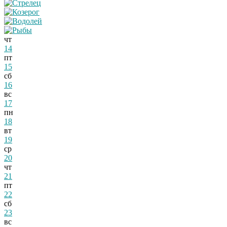
чт
14
пт
15
сб
16
вс
17
пн
18
вт
19
ср
20
чт
21
пт
22
сб
23
вс