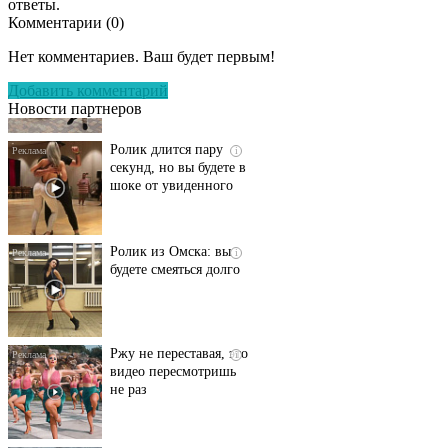
ответы.
Комментарии (
0
)
Этот танец невесты
i
оставит вас без слов!
Нет комментариев. Ваш будет первым!
Пересмотрела 10 раз
Добавить комментарий
Новости партнеров
Ролик длится пару
i
секунд, но вы будете в
шоке от увиденного
Ролик из Омска: вы
i
будете смеяться долго
Ржу не переставая, это
i
видео пересмотришь
не раз
Скрытая камера на
i