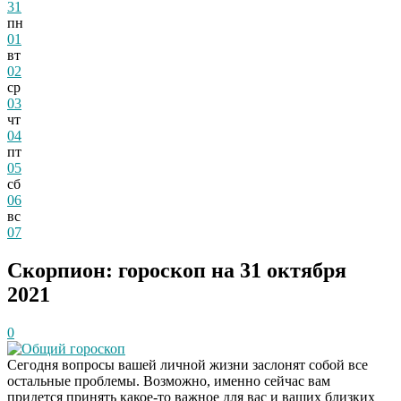
31
пн
01
вт
02
ср
03
чт
04
пт
05
сб
06
вс
07
Скорпион: гороскоп на 31 октября
2021
0
Общий гороскоп
Сегодня вопросы вашей личной жизни заслонят собой все
остальные проблемы. Возможно, именно сейчас вам
придется принять какое-то важное для вас и ваших близких