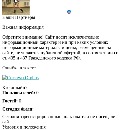
Наши Партнеры
Ржу не переставая, это
i
видео пересмотришь
Важная информация
не раз
Обратите внимание! Сайт носит исключительно
информационный характер и ни при каких условиях
информационные материалы и цены, размещенные на
Скрытая камера на
i
сайте, не являются публичной офертой, в соответствии со
пляже Крыма: Что
ст. 435 и 437 Гражданского кодекса РФ.
люди вытворяют, когда
их не видят...
Ошибка в тексте
Ролик длится
i
несколько секунд, а
Кто онлайн?
смеяться вы будете
Пользователей:
0
долго
Гостей:
0
Королева вагона
Сегодня были:
i
отожгла! Видео не
Сегодня зарегистрированные пользователи не посещали
оставит равнодушным
сайт
Условия и положения