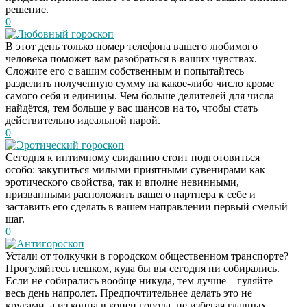
решение.
0
Любовный гороскоп
В этот день только номер телефона вашего любимого
человека поможет вам разобраться в ваших чувствах.
Сложите его с вашим собственным и попытайтесь
разделить полученную сумму на какое-либо число кроме
самого себя и единицы. Чем больше делителей для числа
найдётся, тем больше у вас шансов на то, чтобы стать
действительно идеальной парой.
0
Эротический гороскоп
Сегодня к интимному свиданию стоит подготовиться
особо: закупиться милыми приятными сувенирами как
эротического свойства, так и вполне невинными,
призванными расположить вашего партнера к себе и
заставить его сделать в вашем направлении первый смелый
шаг.
0
Антигороскоп
Устали от толкучки в городском общественном транспорте?
Прогуляйтесь пешком, куда бы вы сегодня ни собирались.
Если не собирались вообще никуда, тем лучше – гуляйте
весь день напролет. Предпочтительнее делать это не
кругами, а из конца в конец города, не избегая главных