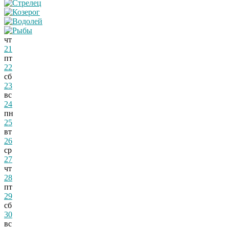
чт
21
пт
22
сб
23
вс
24
пн
25
вт
26
ср
27
чт
28
пт
29
сб
30
вс