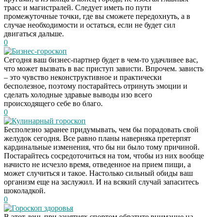
трасс и магистралей. Следует иметь по пути
промежуточные точки, где вы сможете передохнуть, а в
случае необходимости и остаться, если не будет сил
двигаться дальше.
0
Бизнес-гороскоп
Сегодня ваш бизнес-партнер будет в чем-то удачливее вас,
что может вызвать в вас приступ зависти. Впрочем. зависть
– это чувство неконструктивное и практически
бесполезное, поэтому постарайтесь отринуть эмоции и
сделать холодные здравые выводы изо всего
происходящего себе во благо.
0
Кулинарный гороскоп
Бесполезно заранее придумывать, чем бы порадовать свой
желудок сегодня. Все равно планы наверняка претерпят
кардинальные изменения, что бы ни было тому причиной.
Постарайтесь сосредоточиться на том, чтобы из них вообще
начисто не исчезло время, отведенное на прием пищи, а
может случиться и такое. Настолько сильный обиды ваш
организм еще на заслужил. И на всякий случай запаситесь
шоколадкой.
0
Гороскоп здоровья
В этот день при занятиях спортом обратите внимание на