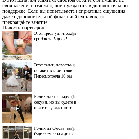
Даже самый
i
свои колени, возможно, они нуждаются в дополнительной
запущенный грибок
поддержке. Если вы испытываете неприятные ощущения
исчезнет с корнем,
даже с дополнительной фиксацией суставов, то
если перед сном…
прекращайте занятие.
Новости партнеров
Этот трюк уничтожает
i
грибок за 5 дней!
Этот танец невесты
i
оставит вас без слов!
Пересмотрела 10 раз
Ролик длится пару
i
секунд, но вы будете в
шоке от увиденного
Ролик из Омска: вы
i
будете смеяться долго