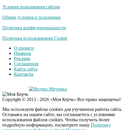
Условия пользования сайтом
Деньги придут
i
раньше пенсии: кто в
Общие условия и положения
2026 году получит
выплаты досрочно
Политика конфиденциальности
Экс-бойфренд дочери
Политика использования Cookie
i
Борисовой душил ее
О проекте
из-за макарон
Правила
Реклама
Соглашения
Карта сайта
Контакты
Copyright © 2013 - 2026 «Моя Керчь» Все права защищены!
Мы используем файлы cookies для улучшения работы сайта.
Оставаясь на нашем сайте, вы соглашаетесь с условиями
использования файлов cookies. Чтобы получить более
подробную информацию, посмотрите нашу
Политику