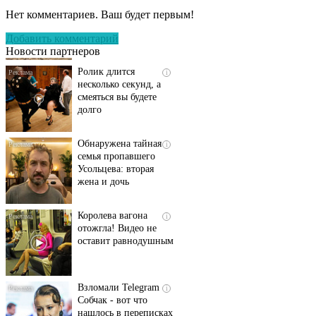
пляже Крыма: Что
Нет комментариев. Ваш будет первым!
люди вытворяют, когда
их не видят...
Добавить комментарий
Новости партнеров
Ролик длится
i
несколько секунд, а
смеяться вы будете
долго
Обнаружена тайная
i
семья пропавшего
Усольцева: вторая
жена и дочь
Королева вагона
i
отожгла! Видео не
оставит равнодушным
Взломали Telegram
i
Собчак - вот что
нашлось в переписках