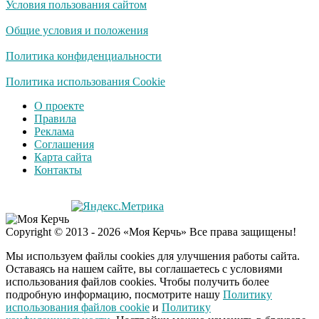
Условия пользования сайтом
"Потеряли стыд в
i
погоне за "Диором":
Общие условия и положения
Поплавская вмазала
семейке Плющенко
Политика конфиденциальности
Публичный удар
Политика использования Cookie
i
Зеленскому от Кличко:
О проекте
это настоящий вызов
Правила
Реклама
Соглашения
Карта сайта
Контакты
Copyright © 2013 - 2026 «Моя Керчь» Все права защищены!
Мы используем файлы cookies для улучшения работы сайта.
Оставаясь на нашем сайте, вы соглашаетесь с условиями
использования файлов cookies. Чтобы получить более
подробную информацию, посмотрите нашу
Политику
использования файлов cookie
и
Политику