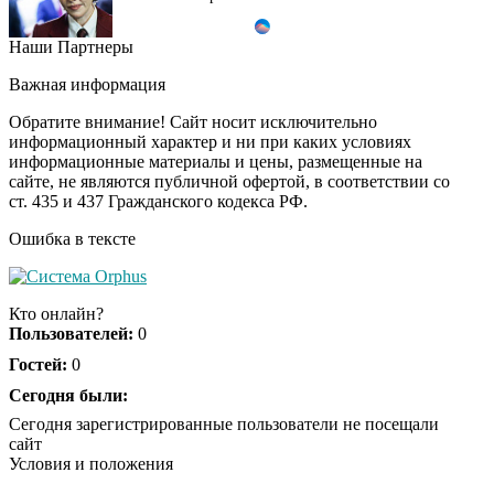
Наши Партнеры
Этот танец невесты
i
оставит вас без слов!
Важная информация
Пересмотрела 10 раз
Обратите внимание! Сайт носит исключительно
информационный характер и ни при каких условиях
информационные материалы и цены, размещенные на
Ролик длится пару
i
сайте, не являются публичной офертой, в соответствии со
секунд, но вы будете в
ст. 435 и 437 Гражданского кодекса РФ.
шоке от увиденного
Ошибка в тексте
Ржу не переставая, это
i
видео пересмотришь
Кто онлайн?
не раз
Пользователей:
0
Гостей:
0
Ролик из Омска: вы
Сегодня были:
i
будете смеяться долго
Сегодня зарегистрированные пользователи не посещали
сайт
Условия и положения