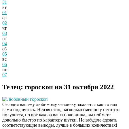
31
вт
01
ср
02
чт
03
пт
04
сб
05
вс
06
пн
07
Телец: гороскоп на 31 октября 2022
Любовный гороскоп
Сегодня вашему любимому человеку захочется как-то над
вами подшутить. Неизвестно, насколько смешно у него это
получится, но вот какова ваша половинка, вы поймете
довольно быстро по характеру шутки. Не забудьте сделать
соответствующие выводы, лучше в больших количествах!