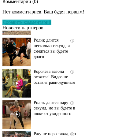
Комментарии (
0
)
Скрытая камера на
i
пляже Крыма: Что
Нет комментариев. Ваш будет первым!
люди вытворяют, когда
их не видят...
Добавить комментарий
Новости партнеров
Ролик длится
i
несколько секунд, а
смеяться вы будете
долго
Королева вагона
i
отожгла! Видео не
оставит равнодушным
Ролик длится пару
i
секунд, но вы будете в
шоке от увиденного
Ржу не переставая, это
i
видео пересмотришь