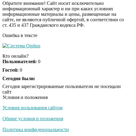
долго
Обратите внимание! Сайт носит исключительно
информационный характер и ни при каких условиях
информационные материалы и цены, размещенные на
Королева вагона
i
сайте, не являются публичной офертой, в соответствии со
отожгла! Видео не
ст. 435 и 437 Гражданского кодекса РФ.
оставит равнодушным
Ошибка в тексте
США — Южной
i
Корее: «Верни мне
Кто онлайн?
всё, что я подарил —
Пользователей:
0
Patriot и THAAD»
Гостей:
0
Экс-бойфренд дочери
Сегодня были:
i
Борисовой душил ее
Сегодня зарегистрированные пользователи не посещали
из-за макарон
сайт
Условия и положения
Условия пользования сайтом
Общие условия и положения
Политика конфиденциальности