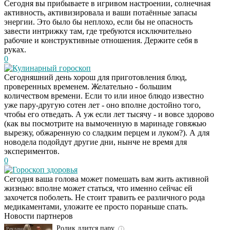
Сегодня вы прибываете в игривом настроении, солнечная
активность, активизировала и ваши потаённые запасы
энергии. Это было бы неплохо, если бы не опасность
завести интрижку там, где требуются исключительно
рабочие и конструктивные отношения. Держите себя в
руках.
0
Кулинарный гороскоп
Сегодняшний день хорош для приготовления блюд,
проверенных временем. Желательно - большим
количеством времени. Если то или иное блюдо известно
уже пару-другую сотен лет - оно вполне достойно того,
чтобы его отведать. А уж если лет тысячу - и вовсе здорово
(как вы посмотрите на вымоченную в маринаде говяжью
вырезку, обжаренную со сладким перцем и луком?). А для
новодела подойдут другие дни, нынче не время для
экспериментов.
0
Гороскоп здоровья
Этот танец невесты
i
Сегодня ваша голова может помешать вам жить активной
оставит вас без слов!
жизнью: вполне может статься, что именно сейчас ей
Пересмотрела 10 раз
захочется поболеть. Не стоит травить ее различного рода
медикаментами, уложите ее просто пораньше спать.
Новости партнеров
Ролик длится пару
i