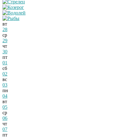
вт
28
ср
29
чт
30
пт
01
сб
02
вс
03
пн
04
вт
05
ср
06
чт
07
пт