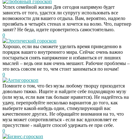
Любовный гороскоп
Успех семейной жизни Дев сегодня напрямую будет
зависеть от того, удастся ли супругу использовать все
возможности для вашего отдыха. Вам, вероятно, надоело
прозябать в четырёх стенах и хочется на волю. Что, партнер
занят? Не беда, идите проветритесь самостоятельно.
0
Эротический гороскоп
Хорошо, если вы сможете уделить время приведению в
порядок вашего внутреннего мира. Сейчас очень важно
постараться снять напряжение и избавиться от лишних
мыслей – ведь они вам очень мешают. Рабочие проблемы –
это весь совсем не то, чем стоит заниматься по ночам!
0
Антигороскоп
Помните о том, что без музы любому творцу приходится
довольно тяжко. Ищите и найдите себе подходящую музу
(или муза, если вам так больше нравится). Не надейтесь на
удачу, перепробуйте несколько вариантов до того, как
выберите какой-нибудь один, стимулирующий вас
качественнее других. Не обращайте внимания на то, что
муза может сопротивляться - если вас вдохновляет ее
присутствие - найдите способ удержать ее при себе.
0
Бизнес-гороскоп