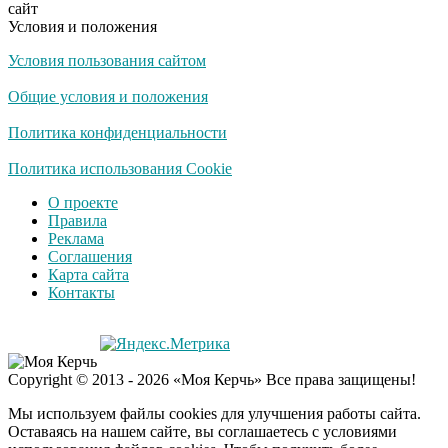
сайт
Условия и положения
Условия пользования сайтом
Скрытая камера на
i
пляже Крыма: Что
Общие условия и положения
люди вытворяют, когда
их не видят...
Политика конфиденциальности
Ролик длится
Политика использования Cookie
i
несколько секунд, а
О проекте
смеяться вы будете
Правила
долго
Реклама
Соглашения
Королева вагона
i
Карта сайта
отожгла! Видео не
Контакты
оставит равнодушным
Copyright © 2013 - 2026 «Моя Керчь» Все права защищены!
Мы используем файлы cookies для улучшения работы сайта.
Оставаясь на нашем сайте, вы соглашаетесь с условиями