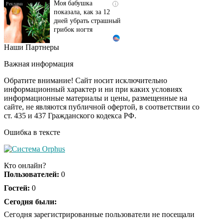
Моя бабушка
i
показала, как за 12
дней убрать страшный
грибок ногтя
Наши Партнеры
Этот танец невесты
i
оставит вас без слов!
Важная информация
Пересмотрела 10 раз
Обратите внимание! Сайт носит исключительно
информационный характер и ни при каких условиях
информационные материалы и цены, размещенные на
Ролик длится пару
i
сайте, не являются публичной офертой, в соответствии со
секунд, но вы будете в
ст. 435 и 437 Гражданского кодекса РФ.
шоке от увиденного
Ошибка в тексте
Ролик из Омска: вы
i
будете смеяться долго
Кто онлайн?
Пользователей:
0
Гостей:
0
Ржу не переставая, это
Сегодня были:
i
видео пересмотришь
Сегодня зарегистрированные пользователи не посещали
не раз