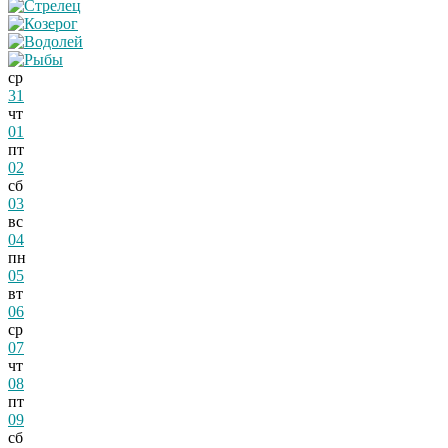
ср
31
чт
01
пт
02
сб
03
вс
04
пн
05
вт
06
ср
07
чт
08
пт
09
сб