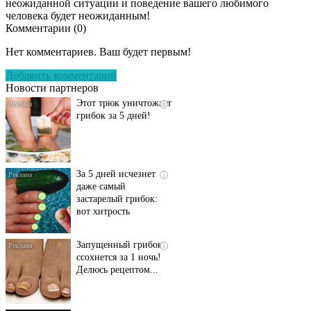
неожиданной ситуации и поведение вашего любимого
человека будет неожиданным!
Комментарии (
0
)
Даже самый
i
запущенный грибок
Нет комментариев. Ваш будет первым!
исчезнет с корнем,
если перед сном…
Добавить комментарий
Новости партнеров
Этот трюк уничтожает
i
грибок за 5 дней!
За 5 дней исчезнет
i
даже самый
застарелый грибок:
вот хитрость
Запущенный грибок
i
ссохнется за 1 ночь!
Делюсь рецептом...