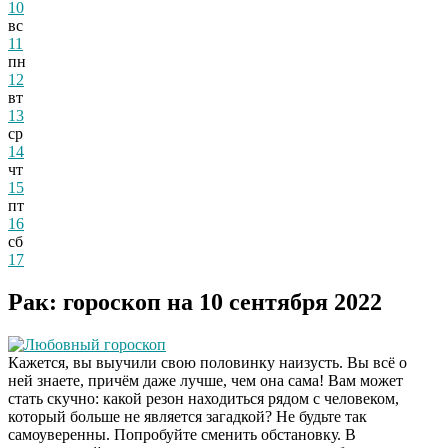
10
вс
11
пн
12
вт
13
ср
14
чт
15
пт
16
сб
17
Рак: гороскоп на 10 сентября 2022
Любовный гороскоп
Кажется, вы выучили свою половинку наизусть. Вы всё о
ней знаете, причём даже лучше, чем она сама! Вам может
стать скучно: какой резон находиться рядом с человеком,
который больше не является загадкой? Не будьте так
самоуверенны. Попробуйте сменить обстановку. В