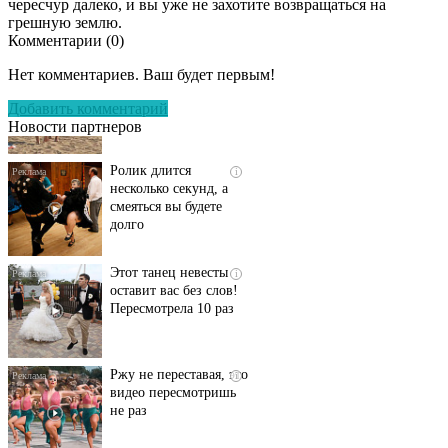
чересчур далеко, и вы уже не захотите возвращаться на
грешную землю.
Комментарии (
0
)
Скрытая камера на
i
пляже Крыма: Что
Нет комментариев. Ваш будет первым!
люди вытворяют, когда
их не видят...
Добавить комментарий
Новости партнеров
Ролик длится
i
несколько секунд, а
смеяться вы будете
долго
Этот танец невесты
i
оставит вас без слов!
Пересмотрела 10 раз
Ржу не переставая, это
i
видео пересмотришь
не раз