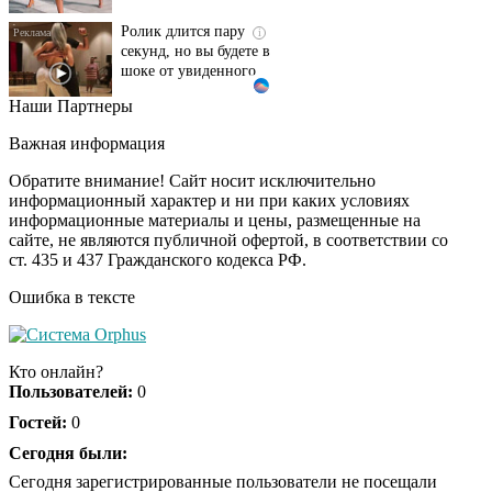
Ролик длится пару
i
секунд, но вы будете в
шоке от увиденного
Наши Партнеры
Ролик из Омска: вы
i
будете смеяться долго
Важная информация
Обратите внимание! Сайт носит исключительно
информационный характер и ни при каких условиях
информационные материалы и цены, размещенные на
Королева вагона
i
сайте, не являются публичной офертой, в соответствии со
отожгла! Видео не
ст. 435 и 437 Гражданского кодекса РФ.
оставит равнодушным
Ошибка в тексте
Кто онлайн?
Пользователей:
0
Гостей:
0
Сегодня были:
Сегодня зарегистрированные пользователи не посещали