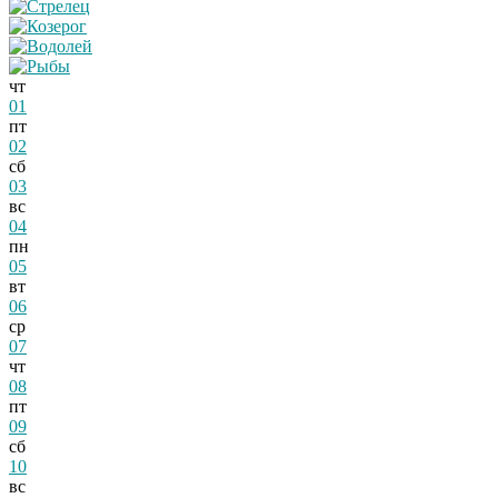
чт
01
пт
02
сб
03
вс
04
пн
05
вт
06
ср
07
чт
08
пт
09
сб
10
вс