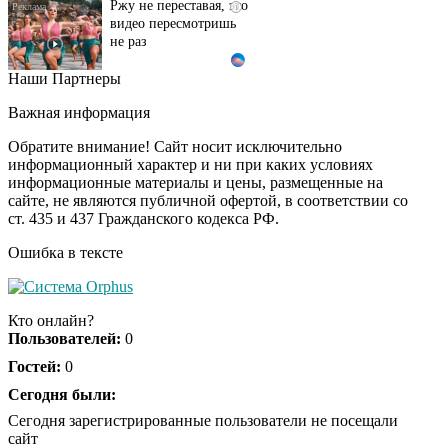
видео пересмотришь
не раз
Наши Партнеры
Ролик длится пару
i
секунд, но вы будете в
Важная информация
шоке от увиденного
Обратите внимание! Сайт носит исключительно
информационный характер и ни при каких условиях
информационные материалы и цены, размещенные на
Ролик из Омска: вы
i
сайте, не являются публичной офертой, в соответствии со
будете смеяться долго
ст. 435 и 437 Гражданского кодекса РФ.
Ошибка в тексте
Королева вагона
i
отожгла! Видео не
Кто онлайн?
оставит равнодушным
Пользователей:
0
Гостей:
0
Сегодня были:
Сегодня зарегистрированные пользователи не посещали
сайт