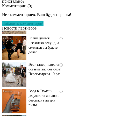
пристально?
Комментарии (
0
)
Скрытая камера на
i
пляже Крыма: Что
Нет комментариев. Ваш будет первым!
люди вытворяют, когда
их не видят...
Добавить комментарий
Новости партнеров
Ролик длится
i
несколько секунд, а
смеяться вы будете
долго
Этот танец невесты
i
оставит вас без слов!
Пересмотрела 10 раз
Вода в Тюмени:
i
результаты анализа,
безопасна ли для
питья
Ржу не переставая, это
i