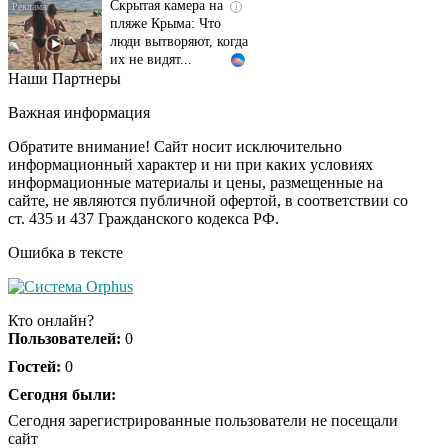
пляже Крыма: Что
люди вытворяют, когда
их не видят...
Наши Партнеры
Ролик длится
i
несколько секунд, а
Важная информация
смеяться вы будете
долго
Обратите внимание! Сайт носит исключительно
информационный характер и ни при каких условиях
информационные материалы и цены, размещенные на
Королева вагона
i
сайте, не являются публичной офертой, в соответствии со
отожгла! Видео не
ст. 435 и 437 Гражданского кодекса РФ.
оставит равнодушным
Ошибка в тексте
Экс-бойфренд дочери
i
Борисовой душил ее
Кто онлайн?
из-за макарон
Пользователей:
0
Гостей:
0
Сегодня были:
Сегодня зарегистрированные пользователи не посещали
сайт