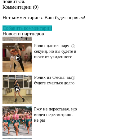
появиться.
Комментарии (
0
)
Этот танец невесты
i
оставит вас без слов!
Нет комментариев. Ваш будет первым!
Пересмотрела 10 раз
Добавить комментарий
Новости партнеров
Ролик длится пару
i
секунд, но вы будете в
шоке от увиденного
Ролик из Омска: вы
i
будете смеяться долго
Ржу не переставая, это
i
видео пересмотришь
не раз
Скрытая камера на
i