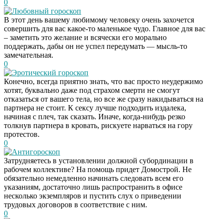
0
Любовный гороскоп
В этот день вашему любимому человеку очень захочется
совершить для вас какое-то маленькое чудо. Главное для вас
– заметить это желание и всячески его морально
поддержать, дабы он не успел передумать — мысль-то
замечательная.
0
Эротический гороскоп
Конечно, всегда приятно знать, что вас просто неудержимо
хотят, буквально даже под страхом смерти не смогут
отказаться от вашего тела, но все же сразу накидываться на
партнера не стоит. К сексу лучше подходить издалека,
начиная с плеч, так сказать. Иначе, когда-нибудь резко
толкнув партнера в кровать, рискуете нарваться на гору
протестов.
0
Антигороскоп
Затрудняетесь в установлении должной субординации в
рабочем коллективе? На помощь придет Домострой. Не
обязательно немедленно начинать следовать всем его
указаниям, достаточно лишь распространить в офисе
несколько экземпляров и пустить слух о приведении
трудовых договоров в соответствие с ним.
0