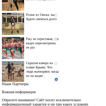
Ролик из Омска: вы
i
будете смеяться долго
Ржу не переставая, это
i
видео пересмотришь
не раз
Скрытая камера на
i
пляже Крыма: Что
люди вытворяют, когда
их не видят...
Наши Партнеры
Ролик длится
i
несколько секунд, а
Важная информация
смеяться вы будете
долго
Обратите внимание! Сайт носит исключительно
информационный характер и ни при каких условиях