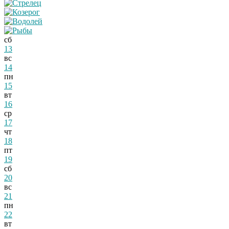
сб
13
вс
14
пн
15
вт
16
ср
17
чт
18
пт
19
сб
20
вс
21
пн
22
вт