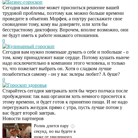
Бизнес-гороскоп
Сегодня вам вполне может присниться решение вашей
трудовой проблемы, поэтому как можно больше времени
проведите в объятиях Морфея, а поутру расскажите свое
сновидение тому, кому вы доверяете, или хотя бы
бесстрастному диктофону. Впрочем, вполне возможно, они
не будут иметь к работе никакого отношения.
0
Кулинарный гороскоп
Сегодня вам нужно поменьше думать о себе и побольше - о
том, кому принадлежит ваше сердце. Потому кушать нынче
надо исключительно в компании этого человека, и только
то, что пожелает выбрать он. Хотя о сладком лучше
позаботиться самому - он у вас эклеры любит? А буше?
0
Гороскоп здоровья
Старайтесь сегодня завтракать хотя бы через полчаса после
Этот танец невесты
i
пробуждения: так ваш организм хоть немного проснется к
оставит вас без слов!
этому времени, и будет готов к принятию пищи. И не надо
Пересмотрела 10 раз
перегружать желудок прямо с утра, пусть лучше потом у
вас будет второй завтрак.
Новости партнеров
Ролик длится пару
i
секунд, но вы будете в
шоке от увиденного