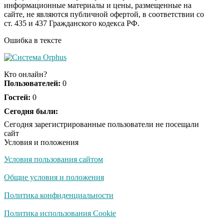
информационные материалы и цены, размещенные на
Королева вагона
i
сайте, не являются публичной офертой, в соответствии со
отожгла! Видео не
ст. 435 и 437 Гражданского кодекса РФ.
оставит равнодушным
Ошибка в тексте
США — Южной
i
Корее: «Верни мне
Кто онлайн?
всё, что я подарил —
Пользователей:
0
Patriot и THAAD»
Гостей:
0
Экс-бойфренд дочери
Сегодня были:
i
Борисовой душил ее
Сегодня зарегистрированные пользователи не посещали
из-за макарон
сайт
Условия и положения
Условия пользования сайтом
Общие условия и положения
Политика конфиденциальности
Политика использования Cookie