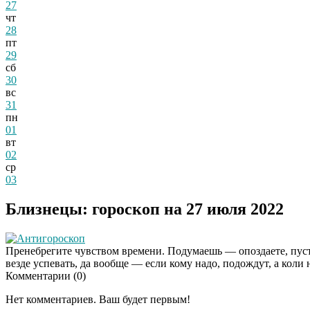
27
чт
28
пт
29
сб
30
вс
31
пн
01
вт
02
ср
03
Близнецы: гороскоп на 27 июля 2022
Антигороскоп
Пренебрегите чувством времени. Подумаешь — опоздаете, пус
везде успевать, да вообще — если кому надо, подождут, а коли н
Комментарии (
0
)
Нет комментариев. Ваш будет первым!