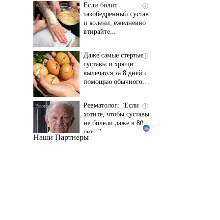
и колени, ежедневно
втирайте...
Даже самые стертые
i
суставы и хрящи
вылечатся за 8 дней с
помощью обычного…
Ревматолог: "Если
i
хотите, чтобы суставы
не болели даже в 80
лет..."
Наши Партнеры
Даже самый
i
запущенный грибок
исчезнет с корнем,
если перед сном…
Этот трюк уничтожает
i
грибок за 5 дней!