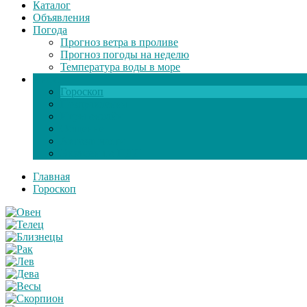
Каталог
Объявления
Погода
Прогноз ветра в проливе
Прогноз погоды на неделю
Температура воды в море
Инфо
Гороскоп
Поздравления
Игры онлайн
Общение
Автозапчасти
Экзамен по ПДД
Главная
Гороскоп