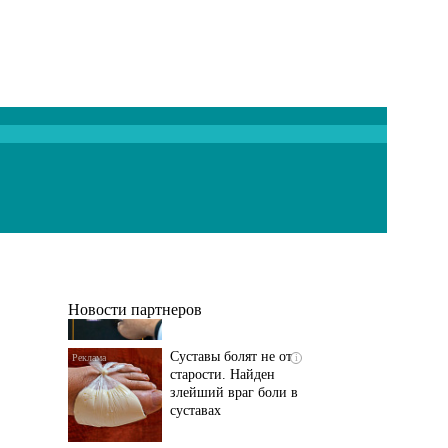
Если болят
i
тазобедренный сустав
и колени, немедленно
исключите...
Новости партнеров
Суставы болят не от
i
старости. Найден
злейший враг боли в
суставах
Если болит
i
тазобедренный сустав