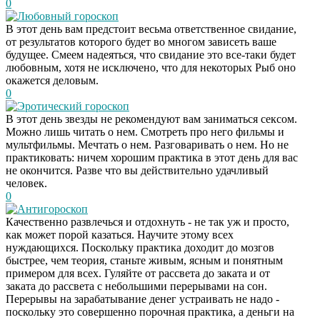
0
Любовный гороскоп
В этот день вам предстоит весьма ответственное свидание,
от результатов которого будет во многом зависеть ваше
будущее. Смеем надеяться, что свидание это все-таки будет
любовным, хотя не исключено, что для некоторых Рыб оно
окажется деловым.
0
Эротический гороскоп
В этот день звезды не рекомендуют вам заниматься сексом.
Можно лишь читать о нем. Смотреть про него фильмы и
мультфильмы. Мечтать о нем. Разговаривать о нем. Но не
практиковать: ничем хорошим практика в этот день для вас
не окончится. Разве что вы действительно удачливый
человек.
0
Антигороскоп
Качественно развлечься и отдохнуть - не так уж и просто,
как может порой казаться. Научите этому всех
нуждающихся. Поскольку практика доходит до мозгов
быстрее, чем теория, станьте живым, ясным и понятным
примером для всех. Гуляйте от рассвета до заката и от
заката до рассвета с небольшими перерывами на сон.
Перерывы на зарабатывание денег устраивать не надо -
поскольку это совершенно порочная практика, а деньги на