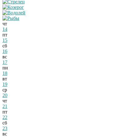
чт
14
пт
15
сб
16
вс
17
пн
18
вт
19
ср
20
чт
21
пт
22
сб
23
вс