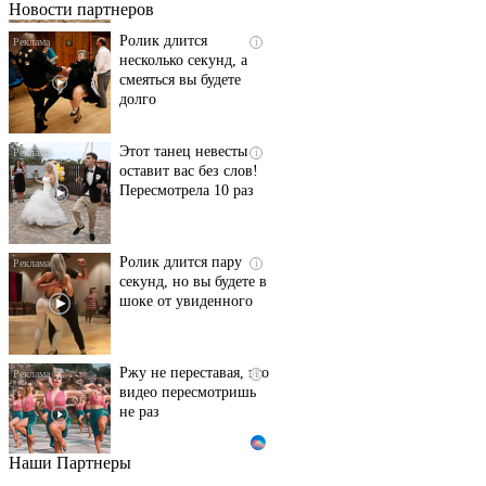
Новости партнеров
Ролик длится
i
несколько секунд, а
смеяться вы будете
долго
Этот танец невесты
i
оставит вас без слов!
Пересмотрела 10 раз
Ролик длится пару
i
секунд, но вы будете в
шоке от увиденного
Ржу не переставая, это
i
видео пересмотришь
не раз
Наши Партнеры
Ролик из Омска: вы
i