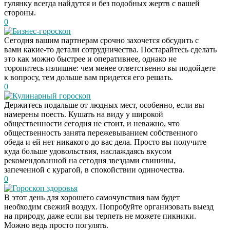
гулянку всегда найдутся и без подобных жертв с вашей
стороны.
0
Бизнес-гороскоп
Сегодня вашим партнерам срочно захочется обсудить с
вами какие-то детали сотрудничества. Постарайтесь сделать
это как можно быстрее и оперативнее, однако не
торопитесь излишне: чем менее ответственно вы подойдете
к вопросу, тем дольше вам придется его решать.
0
Кулинарный гороскоп
Держитесь подальше от людных мест, особенно, если вы
намерены поесть. Кушать на виду у широкой
общественности сегодня не стоит, и неважно, что
общественность занята пережевыванием собственного
обеда и ей нет никакого до вас дела. Просто вы получите
куда больше удовольствия, наслаждаясь вкусом
рекомендованной на сегодня звездами свинины,
запеченной с курагой, в спокойствии одиночества.
0
Гороскоп здоровья
Скрытая камера на
i
В этот день для хорошего самочувствия вам будет
пляже Крыма: Что
необходим свежий воздух. Попробуйте организовать выезд
люди вытворяют, когда
на природу, даже если вы терпеть не можете пикники.
их не видят...
Можно ведь просто погулять.