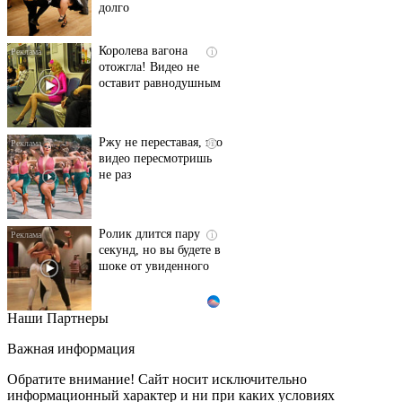
долго
Королева вагона
i
отожгла! Видео не
оставит равнодушным
Ржу не переставая, это
i
видео пересмотришь
не раз
Ролик длится пару
i
секунд, но вы будете в
шоке от увиденного
Наши Партнеры
Этот танец невесты
i
оставит вас без слов!
Важная информация
Пересмотрела 10 раз
Обратите внимание! Сайт носит исключительно
информационный характер и ни при каких условиях