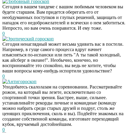
Любовный гороскоп
Сегодня в вашем тандеме с вашим любимым человеком вы
будете старшим. Вам придется оберегать его от
необдуманных поступков и глупых решений, защищать от
нападок его недоброжелателей и всячески о нем заботиться.
Непросто, но вам очень понравится. И ему тоже.
0
Эротический гороскоп
Сегодня ненаглядный может весьма удивить вас в постели.
Например, в гуще самого процесса вдруг начнет
изъясняться по-испански или петь "А ты такой холодный,
как айсберг в океане!". Необычно, конечно, но
воспринимайте это спокойно, вы ведь не хотите, чтобы
ваши вопросы кому-нибудь испортили удовольствие?
0
Антигороскоп
Уподобьтесь скалолазам на соревновании. Рассматривайте
рожон, на который вы лезете, исключительно со
спортивной точки зрения. Быстрее, выше, сильнее.
устанавливайте рекорды личные и командные (команду
можно набрать среди старых друзей и подруг, столь же
ценящих приключения, сколь и вы). Подбейте знакомых на
создание собственной команды, изготовьте переходящий
кубок, вручаемый достойнейшим.
0