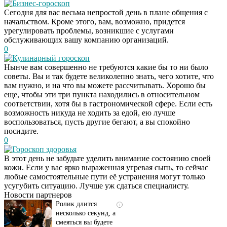
Бизнес-гороскоп
Сегодня для вас весьма непростой день в плане общения с
начальством. Кроме этого, вам, возможно, придется
урегулировать проблемы, возникшие с услугами
обслуживающих вашу компанию организаций.
0
Кулинарный гороскоп
Нынче вам совершенно не требуются какие бы то ни было
советы. Вы и так будете великолепно знать, чего хотите, что
вам нужно, и на что вы можете рассчитывать. Хорошо бы
еще, чтобы эти три пункта находились в относительном
соответствии, хотя бы в гастрономической сфере. Если есть
возможность никуда не ходить за едой, ею лучше
воспользоваться, пусть другие бегают, а вы спокойно
посидите.
0
Гороскоп здоровья
Скрытая камера на
i
В этот день не забудьте уделить внимание состоянию своей
пляже Крыма: Что
кожи. Если у вас ярко выраженная угревая сыпь, то сейчас
люди вытворяют, когда
любые самостоятельные пути её устранения могут только
их не видят...
усугубить ситуацию. Лучше уж сдаться специалисту.
Новости партнеров
Ролик длится
i
несколько секунд, а
смеяться вы будете