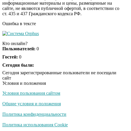
информационные материалы и цены, размещенные на
Ролик из Омска: вы
i
сайте, не являются публичной офертой, в соответствии со
будете смеяться долго
ст. 435 и 437 Гражданского кодекса РФ.
Ошибка в тексте
Обнаружена тайная
i
семья пропавшего
Кто онлайн?
Усольцева: вторая
Пользователей:
0
жена и дочь
Гостей:
0
"Потеряли стыд в
Сегодня были:
i
погоне за "Диором":
Сегодня зарегистрированные пользователи не посещали
Поплавская вмазала
сайт
семейке Плющенко
Условия и положения
Условия пользования сайтом
Общие условия и положения
Политика конфиденциальности
Политика использования Cookie