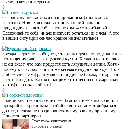
выслушают с интересом.
0
Бизнес-гороскоп
Сегодня лучше заняться планированием финансовых
расходов. Новых денежных поступлений пока не
предвидится, а вот соблазнов вокруг – хоть отбавляй.
Сдерживайте себя, иначе рискуете остаться ни с чем! А это
в вашей ситуации сейчас крайне не желательно!
0
Кулинарный гороскоп
Звезды радостно сообщают, что день идеально подходит для
поглощения блюд французской кухни. К счастью, это вовсе
не означает, что вам придется есть лягушачьи лапки. Хотя -
почему к счастью? Они тоже весьма недурны на вкус. Но в
любом случае у французов есть и другие блюда, которые не
грех и отведать. Как вы, например, отнесетесь к жареному
картофелю по-савойски?
0
Даже самый
i
Гороскоп здоровья
запущенный грибок
Нынче уделите внимание шее. Замотайте ее в шарфик или
исчезнет с корнем,
прикройте воротником: любой сквозняк может добраться
если перед сном…
до нее, и тогда не поздоровится всему вашему организму.
Новости партнеров
Этот трюк уничтожает
i
грибок за 5 дней!