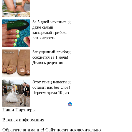
За 5 дней исчезнет
i
даже самый
застарелый грибок:
вот хитрость
Запущенный грибок
i
ссохнется за 1 ночь!
Делюсь рецептом...
Этот танец невесты
i
оставит вас без слов!
Пересмотрела 10 раз
Наши Партнеры
Ролик длится пару
i
секунд, но вы будете в
Важная информация
шоке от увиденного
Обратите внимание! Сайт носит исключительно