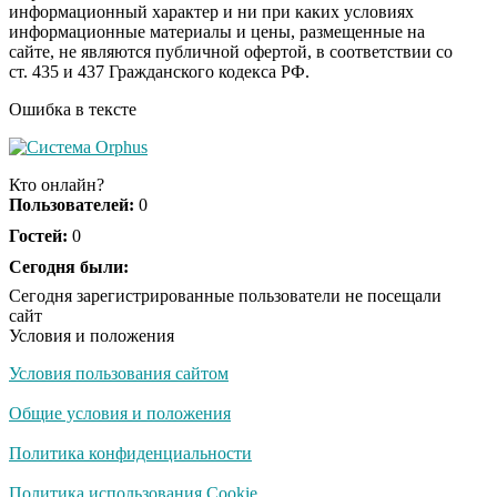
информационный характер и ни при каких условиях
информационные материалы и цены, размещенные на
Ролик из Омска: вы
i
сайте, не являются публичной офертой, в соответствии со
будете смеяться долго
ст. 435 и 437 Гражданского кодекса РФ.
Ошибка в тексте
Ржу не переставая, это
i
видео пересмотришь
Кто онлайн?
не раз
Пользователей:
0
Гостей:
0
Скрытая камера на
Сегодня были:
i
пляже Крыма: Что
Сегодня зарегистрированные пользователи не посещали
люди вытворяют, когда
сайт
их не видят...
Условия и положения
Условия пользования сайтом
Ролик длится
i
несколько секунд, а
Общие условия и положения
смеяться вы будете
долго
Политика конфиденциальности
Королева вагона
Политика использования Cookie
i