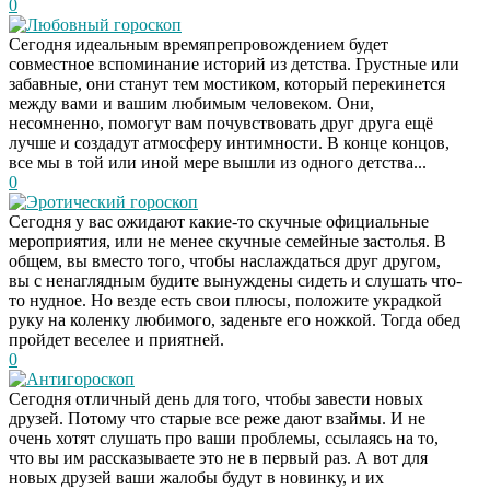
0
Любовный гороскоп
Сегодня идеальным времяпрепровождением будет
совместное вспоминание историй из детства. Грустные или
забавные, они станут тем мостиком, который перекинется
между вами и вашим любимым человеком. Они,
несомненно, помогут вам почувствовать друг друга ещё
лучше и создадут атмосферу интимности. В конце концов,
все мы в той или иной мере вышли из одного детства...
0
Эротический гороскоп
Сегодня у вас ожидают какие-то скучные официальные
мероприятия, или не менее скучные семейные застолья. В
общем, вы вместо того, чтобы наслаждаться друг другом,
вы с ненаглядным будите вынуждены сидеть и слушать что-
то нудное. Но везде есть свои плюсы, положите украдкой
руку на коленку любимого, заденьте его ножкой. Тогда обед
пройдет веселее и приятней.
0
Антигороскоп
Сегодня отличный день для того, чтобы завести новых
друзей. Потому что старые все реже дают взаймы. И не
очень хотят слушать про ваши проблемы, ссылаясь на то,
что вы им рассказываете это не в первый раз. А вот для
новых друзей ваши жалобы будут в новинку, и их