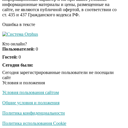
информационные материалы и цены, размещенные на
Ржу не переставая, это
i
сайте, не являются публичной офертой, в соответствии со
видео пересмотришь
ст. 435 и 437 Гражданского кодекса РФ.
не раз
Ошибка в тексте
Скрытая камера на
i
пляже Крыма: Что
Кто онлайн?
люди вытворяют, когда
Пользователей:
0
их не видят...
Гостей:
0
Сегодня были:
Ролик длится
i
несколько секунд, а
Сегодня зарегистрированные пользователи не посещали
смеяться вы будете
сайт
долго
Условия и положения
Условия пользования сайтом
Королева вагона
i
отожгла! Видео не
Общие условия и положения
оставит равнодушным
Политика конфиденциальности
Политика использования Cookie