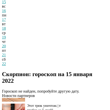
15
вс
16
пн
17
вт
18
ср
19
чт
20
пт
21
сб
22
Скорпион: гороскоп на 15 января
Даже самый
i
2022
запущенный грибок
исчезнет с корнем,
если перед сном…
Гороскоп не найден, попробуйте другую дату.
Новости партнеров
Этот трюк уничтожает
i
грибок за 5 дней!