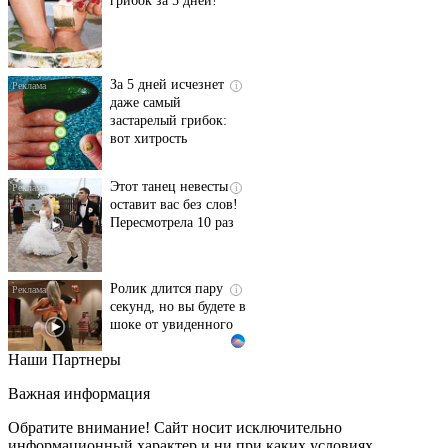
За 5 дней исчезнет
i
даже самый
застарелый грибок:
вот хитрость
Этот танец невесты
i
оставит вас без слов!
Пересмотрела 10 раз
Ролик длится пару
i
секунд, но вы будете в
шоке от увиденного
Наши Партнеры
Ролик из Омска: вы
i
будете смеяться долго
Важная информация
Обратите внимание! Сайт носит исключительно
информационный характер и ни при каких условиях