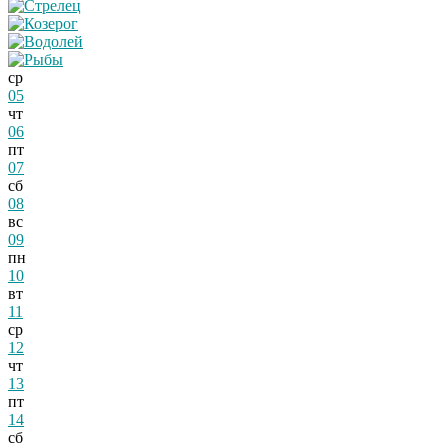
ср
05
чт
06
пт
07
сб
08
вс
09
пн
10
вт
11
ср
12
чт
13
пт
14
сб