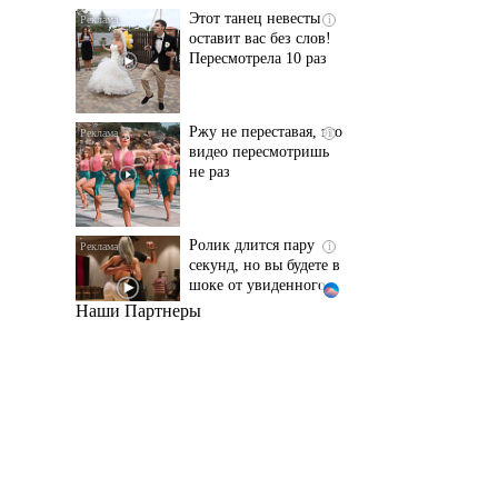
Пересмотрела 10 раз
Ржу не переставая, это
i
видео пересмотришь
не раз
Ролик длится пару
i
секунд, но вы будете в
шоке от увиденного
Наши Партнеры
Ролик из Омска: вы
i
будете смеяться долго
Королева вагона
i
отожгла! Видео не
оставит равнодушным