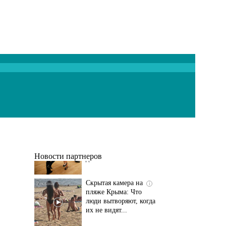
Ролик длится
i
несколько секунд, а
смеяться вы будете
долго
Новости партнеров
Скрытая камера на
i
пляже Крыма: Что
люди вытворяют, когда
их не видят...
Этот танец невесты
i
оставит вас без слов!