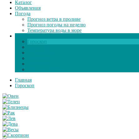
Каталог
Объявления
Погода
Прогноз ветра в проливе
Прогноз погоды на неделю
Температура воды в море
Инфо
Гороскоп
Поздравления
Игры онлайн
Общение
Автозапчасти
Экзамен по ПДД
Главная
Гороскоп