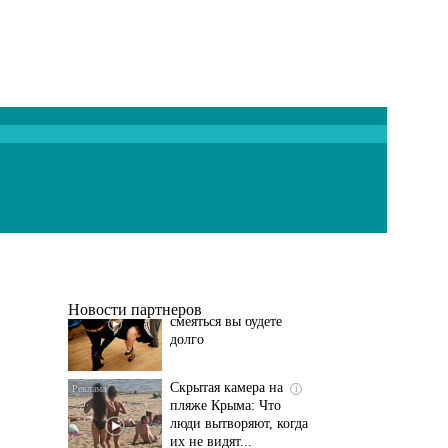
Ролик длится
i
несколько секунд, а
смеяться вы будете
долго
Новости партнеров
Скрытая камера на
i
пляже Крыма: Что
люди вытворяют, когда
их не видят...
Этот танец невесты
i
оставит вас без слов!