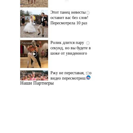
Пересмотрела 10 раз
Ролик длится пару
i
секунд, но вы будете в
шоке от увиденного
Ржу не переставая, это
i
видео пересмотришь
не раз
Наши Партнеры
Ролик из Омска: вы
i
будете смеяться долго
Королева вагона
i
отожгла! Видео не
оставит равнодушным