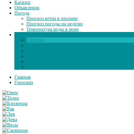
Каталог
Объявления
Погода
Прогноз ветра в проливе
Прогноз погоды на неделю
Температура воды в море
Инфо
Гороскоп
Поздравления
Игры онлайн
Общение
Автозапчасти
Экзамен по ПДД
Главная
Гороскоп