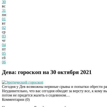
30
вс
31
пн
01
вт
02
ср
03
чт
04
пт
05
сб
06
Дева: гороскоп на 30 октября 2021
Эротический гороскоп
Сегодня у Дев возможны нервные срывы и попытки обрести рав
Неудивительно, что вас сегодня обходят за версту все, к кому
потом не придется жалеть о содеянном…
Комментарии (
0
)