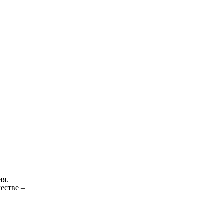
ия.
естве –