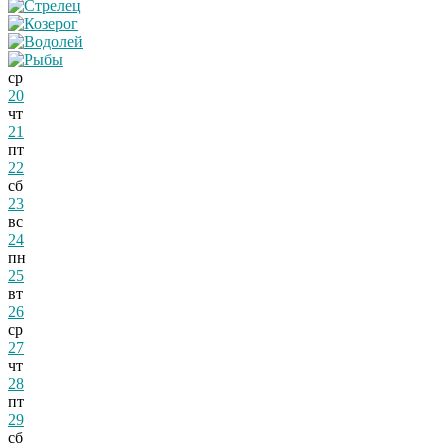
ср
20
чт
21
пт
22
сб
23
вс
24
пн
25
вт
26
ср
27
чт
28
пт
29
сб