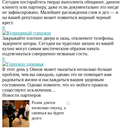
Сегодня постарайтесь твердо выполнить обещание, данное
клиенту или партнеру, даже если документально это нигде
не зафиксировано. Малейшее расхождения слов и дел — и
на вашей репутации может появиться жирный черный
крест.
0
Кулинарный гороскоп
Закрывайте плотнее двери и окна, отключите телефоны,
задерните шторы. Сегодня на чудесные запахи из вашей
кухни могут самым мистическим образом начать
подтягиваться совершенно незваные гости.
0
Гороскоп здоровья
В этот день у Овнов может оказаться несколько больше
Скрытая камера на
i
проблем, чем вы ожидали, однако это не помещает вам
пляже Крыма: Что
радоваться жизни и наслаждаться вашим здоровым
люди вытворяют, когда
состоянием. Однако помните, что из любого правила
их не видят...
существуют исключения…
Новости партнеров
Ролик длится
i
несколько секунд, а
смеяться вы будете
долго