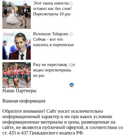
Этот танец невесты
i
оставит вас без слов!
Пересмотрела 10 раз
Взломали Telegram
i
Собчак - вот что
нашлось в переписках
Ржу не переставая, это
i
видео пересмотришь
не раз
Наши Партнеры
Ролик длится пару
i
секунд, но вы будете в
Важная информация
шоке от увиденного
Обратите внимание! Сайт носит исключительно
информационный характер и ни при каких условиях
информационные материалы и цены, размещенные на
Ролик из Омска: вы
i
сайте, не являются публичной офертой, в соответствии со
будете смеяться долго
ст. 435 и 437 Гражданского кодекса РФ.