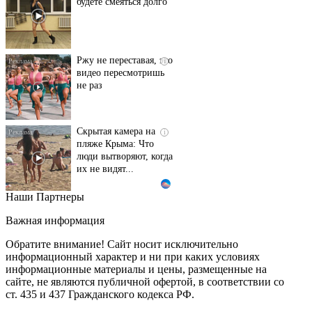
будете смеяться долго
Ржу не переставая, это
i
видео пересмотришь
не раз
Скрытая камера на
i
пляже Крыма: Что
люди вытворяют, когда
их не видят...
Наши Партнеры
Ролик длится
i
несколько секунд, а
Важная информация
смеяться вы будете
долго
Обратите внимание! Сайт носит исключительно
информационный характер и ни при каких условиях
информационные материалы и цены, размещенные на
Королева вагона
i
сайте, не являются публичной офертой, в соответствии со
отожгла! Видео не
ст. 435 и 437 Гражданского кодекса РФ.
оставит равнодушным