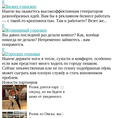
0
Бизнес-гороскоп
Нынче вы окажетесь высокоэффективным генератором
разнообразных идей. Вам бы в рекламном бизнесе работать
— с такой-то креативностью. Там и работаете? Везет же...
0
Кулинарный гороскоп
Вы давно последний раз делали компот? Как, вообще
никогда не делали? Непременно займитесь - вам
понравится.
0
Гороскоп здоровья
Нынче держите ноги в тепле, сухости и комфорте, особенно
Этот танец невесты
i
если вам предстоит много ходить по городу пешком.
оставит вас без слов!
Сейчас некачественная или не по сезону подобранная обувь
Пересмотрела 10 раз
может сыграть вам плохую службу и стать виновником
проблем.
Новости партнеров
Ролик длится пару
i
секунд, но вы будете в
шоке от увиденного
Ролик из Омска: вы
i