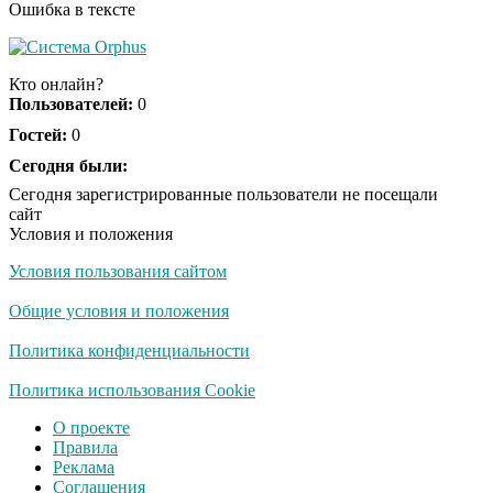
Ошибка в тексте
США — Южной
i
Корее: «Верни мне
Кто онлайн?
всё, что я подарил —
Пользователей:
0
Patriot и THAAD»
Гостей:
0
Экс-бойфренд дочери
Сегодня были:
i
Борисовой душил ее
Сегодня зарегистрированные пользователи не посещали
из-за макарон
сайт
Условия и положения
Условия пользования сайтом
Общие условия и положения
Политика конфиденциальности
Политика использования Cookie
О проекте
Правила
Реклама
Соглашения