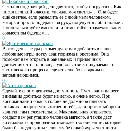
Любовный гороскоп
Сегодня подходящий день для того, чтобы погрустить. Как
писал великий классик, «печаль моя светла»… Она будет
ещё светлее, если разделить её с любимым человеком,
который просто подержит за руку, поцелует в лоб и поймёт.
Поностальгируйте вместе или помечтайте о замечательном
совместном будущем…
0
Эротический гороскоп
В этот день звезды рекомендуют вам добавить в ваши
любовные игры нотку авантюризма и экстрима. Она
поможет вам открыть в банальных и привычных
движениях что-то новое, а удовольствие, получаемое от
эротического процесса, сделать еще более ярким и
запоминающимся.
0
Антигороскоп
Сделайте своим девизом доступность. Пусть вас и вашего
внимания добиться будет не легко, а очень легко. При
воспоминании о вас в голове не должно всплывать
никаких "неприступных крепостей", да и просто заборы и
калитки там нежелательны. Максимальная открытость
создаст вам репутацию человека мягкого, а также даст
возможность проворачивать множество операций, которые
были бы недоступны человеку без такой ауры честности.