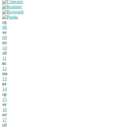
ср
08
чт
09
пт
10
сб
11
вс
12
пн
13
вт
14
ср
15
чт
16
пт
17
сб