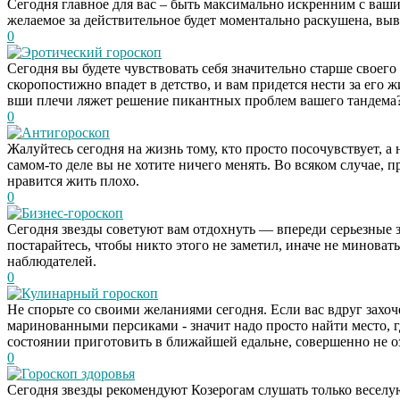
Сегодня главное для вас – быть максимально искренним с ва
желаемое за действительное будет моментально раскушена, выв
0
Эротический гороскоп
Сегодня вы будете чувствовать себя значительно старше своего
скоропостижно впадет в детство, и вам придется нести за его
вши плечи ляжет решение пикантных проблем вашего тандема?
0
Антигороскоп
Жалуйтесь сегодня на жизнь тому, кто просто посочувствует, а 
самом-то деле вы не хотите ничего менять. Во всяком случае,
нравится жить плохо.
0
Бизнес-гороскоп
Сегодня звезды советуют вам отдохнуть — впереди серьезные з
постарайтесь, чтобы никто этого не заметил, иначе не миноват
наблюдателей.
0
Кулинарный гороскоп
Не спорьте со своими желаниями сегодня. Если вас вдруг захо
маринованными персиками - значит надо просто найти место, гд
состоянии приготовить в ближайшей едальне, совершенно не озн
0
Гороскоп здоровья
Сегодня звезды рекомендуют Козерогам слушать только веселу