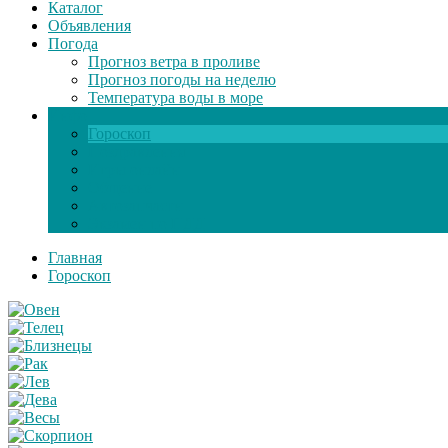
Каталог
Объявления
Погода
Прогноз ветра в проливе
Прогноз погоды на неделю
Температура воды в море
Инфо
Гороскоп
Поздравления
Игры онлайн
Общение
Автозапчасти
Экзамен по ПДД
Главная
Гороскоп