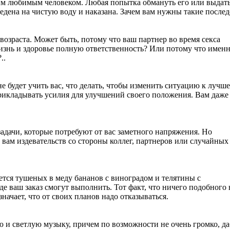
шим любимым человеком. Любая попытка обмануть его или выдат
едена на чистую воду и наказана. Зачем вам нужны такие послед
 возраста. Может быть, потому что ваш партнер во время секса
 жизнь и здоровье полную ответственность? Или потому что именн
..
не будет учить вас, что делать, чтобы изменить ситуацию к лучш
 прикладывать усилия для улучшений своего положения. Вам даже
адачи, которые потребуют от вас заметного напряжения. Но
ь вам издевательств со стороны коллег, партнеров или случайных
чется тушеных в меду бананов с виноградом и телятины с
е ваш заказ смогут выполнить. Тот факт, что ничего подобного 
ачает, что от своих планов надо отказываться.
ю и светлую музыку, причем по возможности не очень громко, д