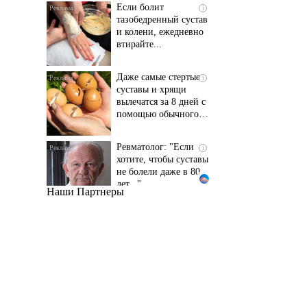
и колени, ежедневно
втирайте...
Даже самые стертые
i
суставы и хрящи
вылечатся за 8 дней с
помощью обычного…
Ревматолог: "Если
i
хотите, чтобы суставы
не болели даже в 80
лет..."
Наши Партнеры
Даже самый
i
запущенный грибок
исчезнет с корнем,
если перед сном…
Этот трюк уничтожает
i
грибок за 5 дней!