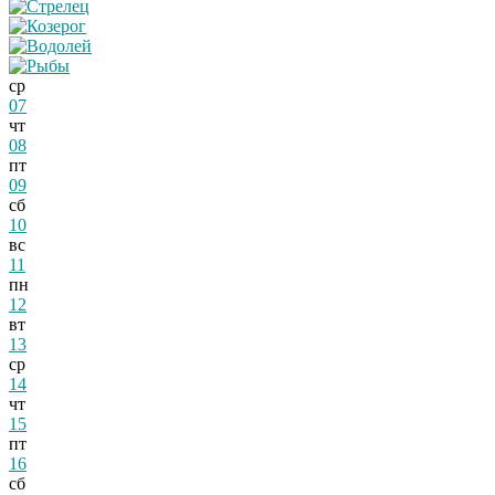
ср
07
чт
08
пт
09
сб
10
вс
11
пн
12
вт
13
ср
14
чт
15
пт
16
сб