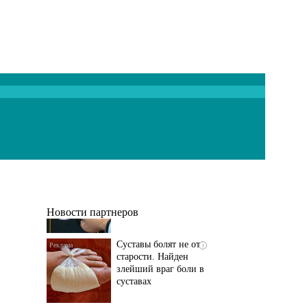
Если болят
i
тазобедренный сустав
и колени, немедленно
исключите...
Новости партнеров
Суставы болят не от
i
старости. Найден
злейший враг боли в
суставах
Если болит
i
тазобедренный сустав