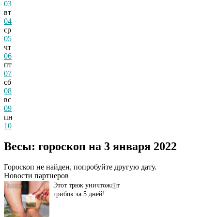
03
вт
04
ср
05
чт
06
пт
07
сб
08
вс
09
пн
10
Даже самый
i
запущенный грибок
Весы: гороскоп на 3 января 2022
исчезнет с корнем,
если перед сном…
Гороскоп не найден, попробуйте другую дату.
Новости партнеров
Этот трюк уничтожает
i
грибок за 5 дней!