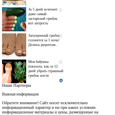
За 5 дней исчезнет
i
даже самый
застарелый грибок:
вот хитрость
Запущенный грибок
i
ссохнется за 1 ночь!
Делюсь рецептом...
Моя бабушка
i
показала, как за 12
дней убрать страшный
грибок ногтя
Наши Партнеры
Этот танец невесты
i
оставит вас без слов!
Важная информация
Пересмотрела 10 раз
Обратите внимание! Сайт носит исключительно
информационный характер и ни при каких условиях
информационные материалы и цены, размещенные на
Ролик длится пару
i