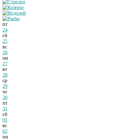
пт
24
сб
25
вс
26
пн
27
вт
28
ср
29
чт
30
пт
31
сб
01
вс
02
пн