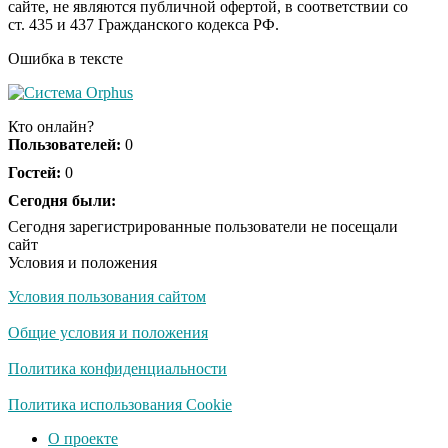
сайте, не являются публичной офертой, в соответствии со
секунд, но вы будете в
ст. 435 и 437 Гражданского кодекса РФ.
шоке от увиденного
Ошибка в тексте
Ролик из Омска: вы
i
будете смеяться долго
Кто онлайн?
Пользователей:
0
Гостей:
0
Ржу не переставая, это
Сегодня были:
i
видео пересмотришь
Сегодня зарегистрированные пользователи не посещали
не раз
сайт
Условия и положения
Условия пользования сайтом
Скрытая камера на
i
пляже Крыма: Что
Общие условия и положения
люди вытворяют, когда
их не видят...
Политика конфиденциальности
Ролик длится
Политика использования Cookie
i
несколько секунд, а
О проекте
смеяться вы будете