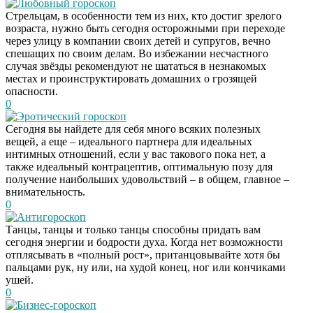
Любовный гороскоп
Стрельцам, в особенности тем из них, кто достиг зрелого
возраста, нужно быть сегодня осторожными при переходе
через улицу в компании своих детей и супругов, вечно
спешащих по своим делам. Во избежании несчастного
случая звёзды рекомендуют не шататься в незнакомых
местах и проинструктировать домашних о грозящей
опасности.
0
Эротический гороскоп
Сегодня вы найдете для себя много всяких полезных
вещей, а еще – идеального партнера для идеальных
интимных отношений, если у вас такового пока нет, а
также идеальный контрацептив, оптимальную позу для
получение наибольших удовольствий – в общем, главное –
внимательность.
0
Антигороскоп
Танцы, танцы и только танцы способны придать вам
сегодня энергии и бодрости духа. Когда нет возможности
отплясывать в «полный рост», пританцовывайте хотя бы
пальцами рук, ну или, на худой конец, ног или кончиками
ушей.
0
Бизнес-гороскоп