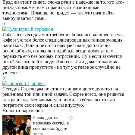
Вряд ли стоит сидеть сложа руки в надежде на то, что кто-
нибудь поможет вам справиться с возникшими
трудностями. Помощь не придет — так что начинайте
выкручиваться сами.
0
Кулинарный гороскоп
Избегайте сегодня употребления большого количества чая,
кофе и уж тем более специализированных тонизирующих
напитков. День и без того обещает быть достаточно
неспокойным, и вряд ли подобные вещи помогут вам
пережить его без особых потрясений. Ну а если захочется
пить? Значит, пейте воду. Или сок. Или даже стаканчик-
другой вина пропустите - но тут уж главное случайно не
увлечься.
0
Гороскоп здоровья
Скрытая камера на
i
Сегодня Стрельцам не стоит слишком долго думать над
пляже Крыма: Что
решением той или иной задачи. Скорее всего, она решится
люди вытворяют, когда
завтра и куда меньшими усилиями, а сейчас вы только
их не видят...
потратите свои нервы и силы впустую.
Новости партнеров
Ролик длится
i
несколько секунд, а
смеяться вы будете
долго