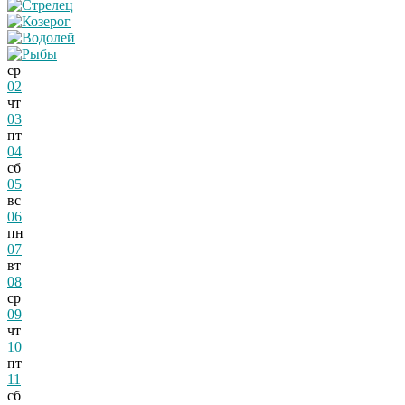
ср
02
чт
03
пт
04
сб
05
вс
06
пн
07
вт
08
ср
09
чт
10
пт
11
сб