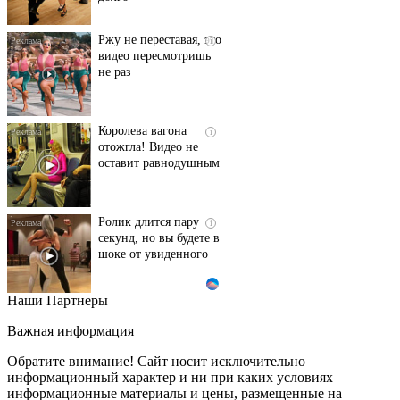
Ржу не переставая, это
i
видео пересмотришь
не раз
Королева вагона
i
отожгла! Видео не
оставит равнодушным
Ролик длится пару
i
секунд, но вы будете в
шоке от увиденного
Наши Партнеры
Этот танец невесты
i
оставит вас без слов!
Важная информация
Пересмотрела 10 раз
Обратите внимание! Сайт носит исключительно
информационный характер и ни при каких условиях
информационные материалы и цены, размещенные на
Ролик из Омска: вы
i