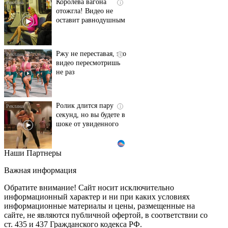
Королева вагона
i
отожгла! Видео не
оставит равнодушным
Ржу не переставая, это
i
видео пересмотришь
не раз
Ролик длится пару
i
секунд, но вы будете в
шоке от увиденного
Наши Партнеры
Этот танец невесты
i
оставит вас без слов!
Важная информация
Пересмотрела 10 раз
Обратите внимание! Сайт носит исключительно
информационный характер и ни при каких условиях
информационные материалы и цены, размещенные на
Ролик из Омска: вы
i
сайте, не являются публичной офертой, в соответствии со
будете смеяться долго
ст. 435 и 437 Гражданского кодекса РФ.