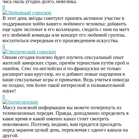
часа сколь угодно долго, невелика.
0
Любовный гороскоп
В этот день звёзды советуют принять активное участие в
поддержании хобби вашего любимого человека: добавить
еще один экспонат в его коллекцию, сходить с ним на матч
его любимой команды или концерт его любимой группы,
восхититься очередным его произведением искусства.
0
Эротический гороскоп
Овнам сегодня полезно будет изучить сексуальный опыт
жителей заморских стран, причём тернистым путём проб и
ошибок. Секс по-английски и по-французски не только
расширит ваш кругозор, но и добавит новые ощущения в
ваши сексуальные игры и привычки. Ведь учиться никогда
не поздно, тем более такой интересной и познавательной
науке!
0
Антигороскоп
Массу полезной информации вы можете почерпнуть из
телевизионных передач. Правда, доподлинно определить в
какое время и какой именно канал стоит смотреть
невозможно. Поэтому, видимо, вам придется просидеть
перед экраном целый день, переключая с одного канала на
другой.