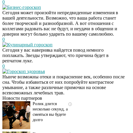
0
Бизнес-гороскоп
Сегодня может произойти непредвиденные изменения в
вашей деятельности. Возможно, что ваша работа станет
более творческой и разнообразной. А вот отношения с
коллегами радовать вас не будут, и неудачи в общении и
доверии могут больно ударить по вашему самолюбию.
0
Кулинарный гороскоп
Сегодня у вас наверняка найдется повод немного
поплакать. Звезды утверждают, что причина будет в
репчатом луке.
0
Гороскоп здоровья
Скрытая камера на
i
Нынче возможны отеки и покраснение век, особенно после
пляже Крыма: Что
сна. Чтобы избавиться от них попробуйте контрастное
люди вытворяют, когда
умывание, а также различные примочки на основе
их не видят...
всевозможных лечебных трав.
Новости партнеров
Ролик длится
i
несколько секунд, а
смеяться вы будете
долго