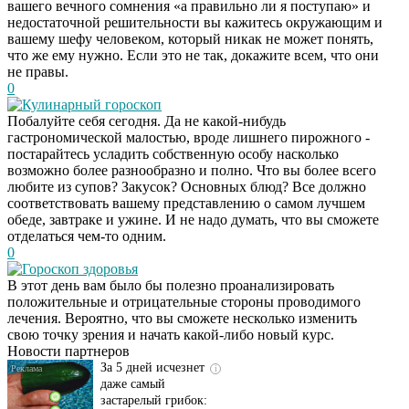
вашего вечного сомнения «а правильно ли я поступаю» и
недостаточной решительности вы кажитесь окружающим и
вашему шефу человеком, который никак не может понять,
что же ему нужно. Если это не так, докажите всем, что они
не правы.
0
Кулинарный гороскоп
Побалуйте себя сегодня. Да не какой-нибудь
гастрономической малостью, вроде лишнего пирожного -
постарайтесь усладить собственную особу насколько
возможно более разнообразно и полно. Что вы более всего
Даже самый
i
любите из супов? Закусок? Основных блюд? Все должно
запущенный грибок
соответствовать вашему представлению о самом лучшем
исчезнет с корнем,
обеде, завтраке и ужине. И не надо думать, что вы сможете
если перед сном…
отделаться чем-то одним.
0
Гороскоп здоровья
Этот трюк уничтожает
i
В этот день вам было бы полезно проанализировать
грибок за 5 дней!
положительные и отрицательные стороны проводимого
лечения. Вероятно, что вы сможете несколько изменить
свою точку зрения и начать какой-либо новый курс.
Новости партнеров
За 5 дней исчезнет
i
даже самый
застарелый грибок: