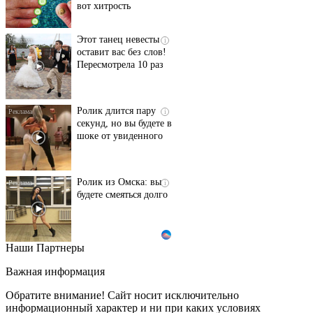
вот хитрость
Этот танец невесты
i
оставит вас без слов!
Пересмотрела 10 раз
Ролик длится пару
i
секунд, но вы будете в
шоке от увиденного
Ролик из Омска: вы
i
будете смеяться долго
Наши Партнеры
Ржу не переставая, это
i
видео пересмотришь
Важная информация
не раз
Обратите внимание! Сайт носит исключительно
информационный характер и ни при каких условиях