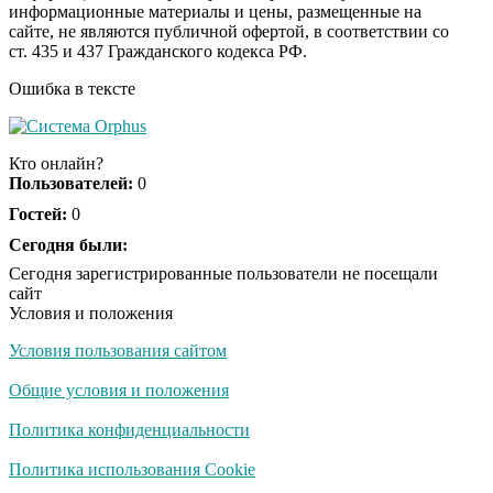
информационные материалы и цены, размещенные на
Скрытая камера на
i
сайте, не являются публичной офертой, в соответствии со
пляже Крыма: Что
ст. 435 и 437 Гражданского кодекса РФ.
люди вытворяют, когда
их не видят...
Ошибка в тексте
Ролик длится
i
несколько секунд, а
Кто онлайн?
смеяться вы будете
Пользователей:
0
долго
Гостей:
0
Королева вагона
Сегодня были:
i
отожгла! Видео не
Сегодня зарегистрированные пользователи не посещали
оставит равнодушным
сайт
Условия и положения
Условия пользования сайтом
Общие условия и положения
Политика конфиденциальности
Политика использования Cookie