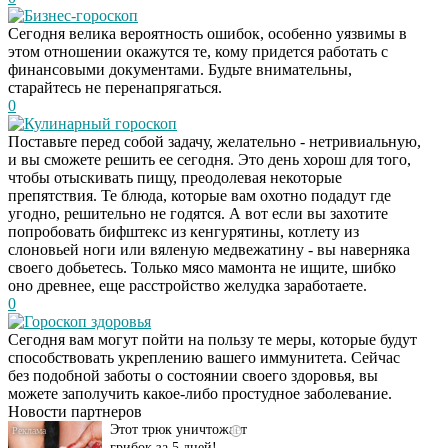
Бизнес-гороскоп
Сегодня велика вероятность ошибок, особенно уязвимы в
этом отношении окажутся те, кому придется работать с
финансовыми документами. Будьте внимательны,
старайтесь не перенапрягаться.
0
Кулинарный гороскоп
Поставьте перед собой задачу, желательно - нетривиальную,
и вы сможете решить ее сегодня. Это день хорош для того,
чтобы отыскивать пищу, преодолевая некоторые
препятствия. Те блюда, которые вам охотно подадут где
угодно, решительно не годятся. А вот если вы захотите
попробовать бифштекс из кенгурятины, котлету из
слоновьей ноги или вяленую медвежатину - вы наверняка
своего добьетесь. Только мясо мамонта не ищите, шибко
оно древнее, еще расстройство желудка заработаете.
0
Гороскоп здоровья
Даже самый
i
Сегодня вам могут пойти на пользу те меры, которые будут
запущенный грибок
способствовать укреплению вашего иммунитета. Сейчас
исчезнет с корнем,
без подобной заботы о состоянии своего здоровья, вы
если перед сном…
можете заполучить какое-либо простудное заболевание.
Новости партнеров
Этот трюк уничтожает
i
грибок за 5 дней!