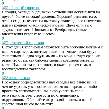
0
Любовный гороскоп
Сегодня, очевидно, дружеские отношения могут выйти на
другой, более высокий уровень. Хороший день для того,
чтобы сходить вместе на выставку авангардного искусства
или на концерт классической музыки. Даже если вы с
трудом отличаете Шишкина от Рембрандта, новые
впечатления укрепят ваш союз!
0
Эротический гороскоп
В этот день Скорпионам захочется быть особенно нежным с
вашим партнером, поэтому ваши интимные ласки будут
трепетными и едва ощутимыми – их можно будет сравнить
разве что с тем, как бабочка своими крыльями касается
кожи. Именно эта трепетность и окажется тем самым
возбуждающим фактором.
0
Антигороскоп
Поскольку сосредоточиться вам сегодня все равно ни на
чем не удастся, у вас остается только два варианта - либо
прослыть легкомысленным, либо укрепить свою
репутацию за счет строгости по отношению к
окружающим. Обличайте их расхлябанность, и вашей
собственной никто не заметит.
0