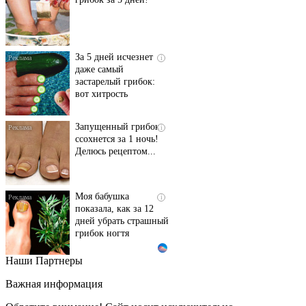
За 5 дней исчезнет
i
даже самый
застарелый грибок:
вот хитрость
Запущенный грибок
i
ссохнется за 1 ночь!
Делюсь рецептом...
Моя бабушка
i
показала, как за 12
дней убрать страшный
грибок ногтя
Наши Партнеры
Этот танец невесты
i
оставит вас без слов!
Важная информация
Пересмотрела 10 раз