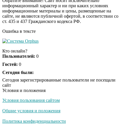
Обратите внимание! Сайт носит исключительно
информационный характер и ни при каких условиях
информационные материалы и цены, размещенные на
Ролик длится пару
i
сайте, не являются публичной офертой, в соответствии со
секунд, но вы будете в
ст. 435 и 437 Гражданского кодекса РФ.
шоке от увиденного
Ошибка в тексте
Ролик из Омска: вы
i
будете смеяться долго
Кто онлайн?
Пользователей:
0
Гостей:
0
Ржу не переставая, это
Сегодня были:
i
видео пересмотришь
Сегодня зарегистрированные пользователи не посещали
не раз
сайт
Условия и положения
Условия пользования сайтом
Скрытая камера на
i
пляже Крыма: Что
Общие условия и положения
люди вытворяют, когда
их не видят...
Политика конфиденциальности