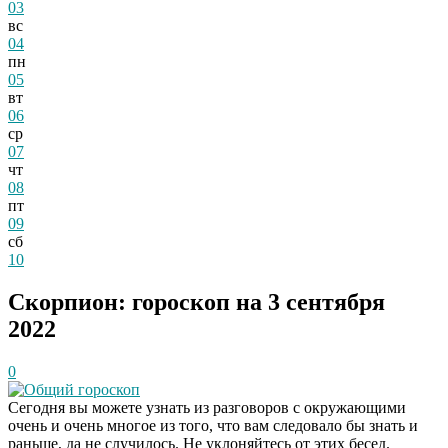
03
вс
04
пн
05
вт
06
ср
07
чт
08
пт
09
сб
10
Скорпион: гороскоп на 3 сентября
2022
0
Общий гороскоп
Сегодня вы можете узнать из разговоров с окружающими
очень и очень многое из того, что вам следовало бы знать и
раньше, да не случилось. Не уклоняйтесь от этих бесед.