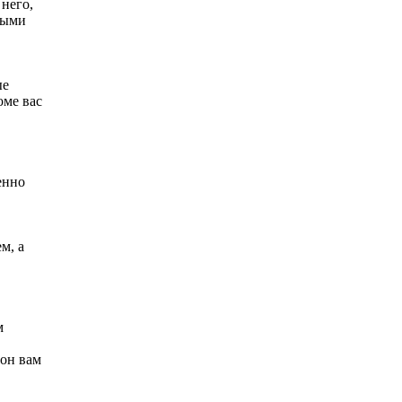
него,
рыми
ые
оме вас
енно
м, а
м
 он вам