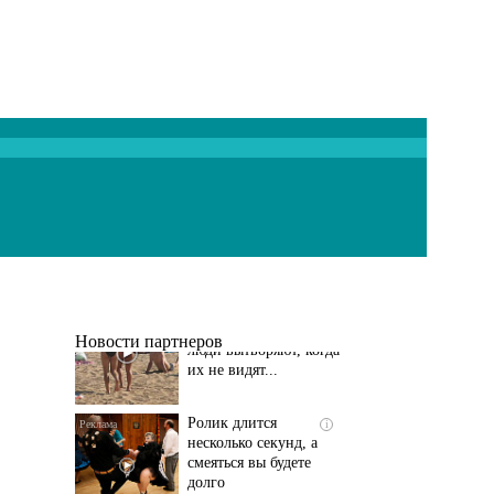
Скрытая камера на
i
пляже Крыма: Что
люди вытворяют, когда
их не видят...
Новости партнеров
Ролик длится
i
несколько секунд, а
смеяться вы будете
долго
Этот танец невесты
i
оставит вас без слов!