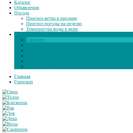
Каталог
Объявления
Погода
Прогноз ветра в проливе
Прогноз погоды на неделю
Температура воды в море
Инфо
Гороскоп
Поздравления
Игры онлайн
Общение
Автозапчасти
Экзамен по ПДД
Главная
Гороскоп