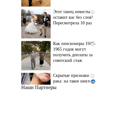
Пересмотрела 10 раз
Как пенсионеры 1945-
i
1965 годов могут
получить доплаты за
советский стаж
Скрытые признаки
i
рака: на такое никто
не обращает
внимание, а зря!
Наши Партнеры
Ржу не переставая, это
i
видео пересмотришь
не раз
Ролик длится пару
i
секунд, но вы будете в
шоке от увиденного