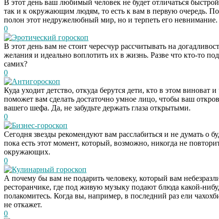
В этот день ваш любимый человек не будет отличаться быстро
так и к окружающим людям, то есть к вам в первую очередь. По
полон этот недружелюбный мир, но и терпеть его невнимание.
0
Эротический гороскоп
В этот день вам не стоит чересчур рассчитывать на догадливос
желания и идеально воплотить их в жизнь. Разве что кто-то под
самих?
0
Антигороскоп
Куда уходит детство, откуда берутся дети, кто в этом виноват
поможет вам сделать достаточно умное лицо, чтобы ваш откро
вашего шефа. Да, не забудьте держать глаза открытыми.
0
Бизнес-гороскоп
Сегодня звезды рекомендуют вам расслабиться и не думать о бу
пока есть этот момент, который, возможно, никогда не повтори
окружающих.
0
Кулинарный гороскоп
А почему бы вам не подарить человеку, который вам небезраз
ресторанчике, где под живую музыку подают блюда какой-нибу
полакомитесь. Когда вы, например, в последний раз ели чахохб
не откажет.
0