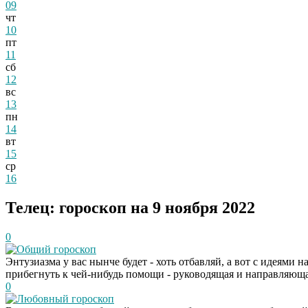
09
чт
10
пт
11
сб
12
вс
13
пн
14
вт
15
ср
16
Телец: гороскоп на 9 ноября 2022
0
Общий гороскоп
Энтузиазма у вас нынче будет - хоть отбавляй, а вот с идеями 
прибегнуть к чей-нибудь помощи - руководящая и направляющая
0
Любовный гороскоп