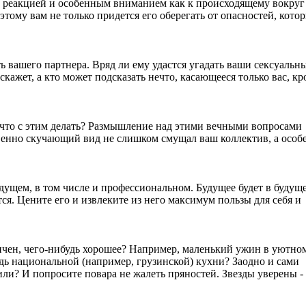
й реакцией и особенным вниманием как к происходящему вокруг 
этому вам не только придется его оберегать от опасностей, кото
ть вашего партнера. Вряд ли ему удастся угадать ваши сексуальн
скажет, а кто может подсказать нечто, касающееся только вас, кр
 и что с этим делать? Размышление над этими вечными вопросами
венно скучающий вид не слишком смущал ваш коллектив, а особ
дущем, в том числе и профессиональном. Будущее будет в будуще
тся. Цените его и извлеките из него максимум пользы для себя и
личен, чего-нибудь хорошее? Например, маленький ужин в уютно
дь национальной (например, грузинской) кухни? Заодно и сами
или? И попросите повара не жалеть пряностей. Звезды уверены -