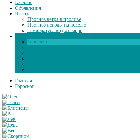
Каталог
Объявления
Погода
Прогноз ветра в проливе
Прогноз погоды на неделю
Температура воды в море
Инфо
Гороскоп
Поздравления
Игры онлайн
Общение
Автозапчасти
Экзамен по ПДД
Главная
Гороскоп