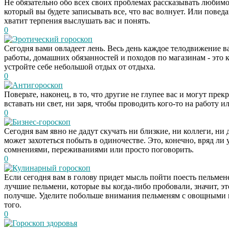
Не обязательно обо всех своих проблемах рассказывать любимом
который вы будете записывать все, что вас волнует. Или повед
хватит терпения выслушать вас и понять.
0
Эротический гороскоп
Сегодня вами овладеет лень. Весь день каждое телодвижение в
работы, домашних обязанностей и походов по магазинам - это ку
устройте себе небольшой отдых от отдыха.
0
Антигороскоп
Поверьте, наконец, в то, что другие не глупее вас и могут пре
вставать ни свет, ни заря, чтобы проводить кого-то на работу 
0
Бизнес-гороскоп
Сегодня вам явно не дадут скучать ни близкие, ни коллеги, ни
может захотеться побыть в одиночестве. Это, конечно, вряд ли 
сомнениями, переживаниями или просто поговорить.
0
Кулинарный гороскоп
Если сегодня вам в голову придет мысль пойти поесть пельмене
лучшие пельмени, которые вы когда-либо пробовали, значит, эт
получше. Уделите побольше внимания пельменям с овощными на
того.
0
Гороскоп здоровья