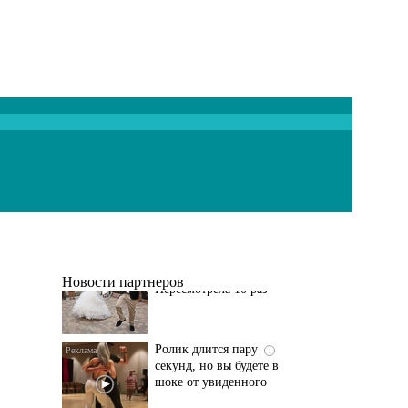
Этот танец невесты
i
оставит вас без слов!
Пересмотрела 10 раз
Новости партнеров
Ролик длится пару
i
секунд, но вы будете в
шоке от увиденного
Ролик из Омска: вы
i
будете смеяться долго