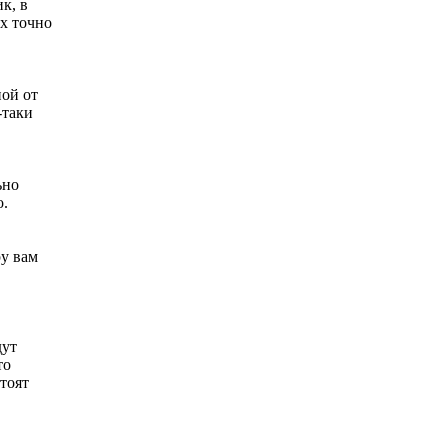
к, в
их точно
ной от
-таки
ьно
о.
ру вам
дут
то
тоят