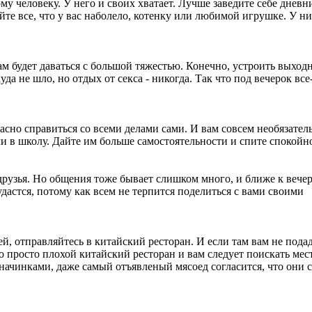
у человеку. У него и своих хватает. Лучше заведите себе дневни
айте все, что у вас наболело, котенку или любимой игрушке. У н
ам будет даваться с большой тяжестью. Конечно, устроить выход
да не шло, но отдых от секса - никогда. Так что под вечерок все
красно справиться со всеми делами сами. И вам совсем необязател
или в школу. Дайте им больше самостоятельности и спите спокойн
 друзья. Но общения тоже бывает слишком много, и ближе к вече
удастся, потому как всем не терпится поделиться с вами своими
й, отправляйтесь в китайский ресторан. И если там вам не пода
о просто плохой китайский ресторан и вам следует поискать мес
чинками, даже самый отъявленый мясоед согласится, что они с