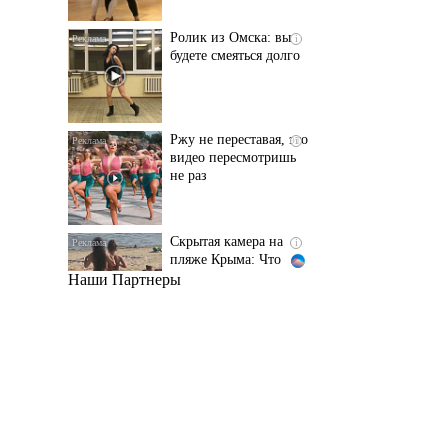
Ржу не переставая, это
i
видео пересмотришь
не раз
Скрытая камера на
i
пляже Крыма: Что
люди вытворяют, когда
их не видят...
Наши Партнеры
Ролик длится
i
несколько секунд, а
смеяться вы будете
долго
Королева вагона
i
отожгла! Видео не
оставит равнодушным