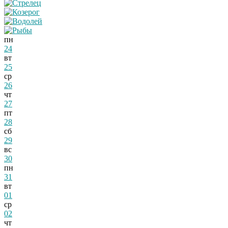
пн
24
вт
25
ср
26
чт
27
пт
28
сб
29
вс
30
пн
31
вт
01
ср
02
чт