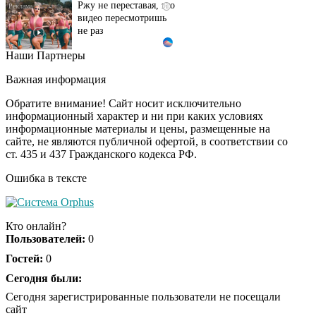
видео пересмотришь
не раз
Наши Партнеры
Врач дала 5 советов,
i
чтобы защититься от
Важная информация
инфаркта и инсульта
летом
Обратите внимание! Сайт носит исключительно
информационный характер и ни при каких условиях
информационные материалы и цены, размещенные на
"Потеряли стыд в
i
сайте, не являются публичной офертой, в соответствии со
погоне за "Диором":
ст. 435 и 437 Гражданского кодекса РФ.
Поплавская вмазала
семейке Плющенко
Ошибка в тексте
Ролик из Омска: вы
i
будете смеяться долго
Кто онлайн?
Пользователей:
0
Гостей:
0
Королева вагона
Сегодня были:
i
отожгла! Видео не
Сегодня зарегистрированные пользователи не посещали
оставит равнодушным
сайт