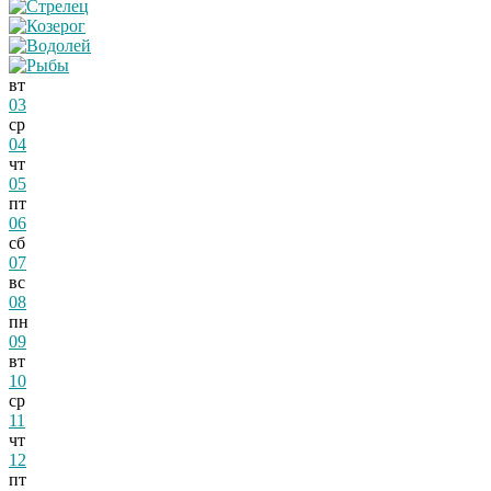
вт
03
ср
04
чт
05
пт
06
сб
07
вс
08
пн
09
вт
10
ср
11
чт
12
пт