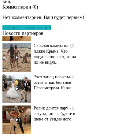
вид.
Комментарии (
0
)
Ролик длится
i
несколько секунд, а
Нет комментариев. Ваш будет первым!
смеяться вы будете
долго
Добавить комментарий
Новости партнеров
Скрытая камера на
i
пляже Крыма: Что
люди вытворяют, когда
их не видят...
Этот танец невесты
i
оставит вас без слов!
Пересмотрела 10 раз
Ролик длится пару
i
секунд, но вы будете в
шоке от увиденного
Ржу не переставая, это
i