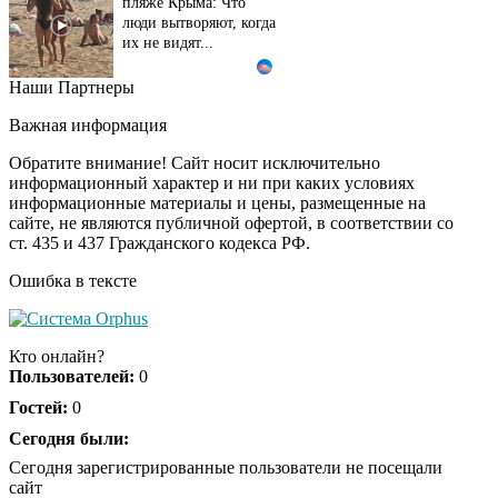
пляже Крыма: Что
люди вытворяют, когда
их не видят...
Наши Партнеры
Ролик длится
i
несколько секунд, а
Важная информация
смеяться вы будете
долго
Обратите внимание! Сайт носит исключительно
информационный характер и ни при каких условиях
информационные материалы и цены, размещенные на
Королева вагона
i
сайте, не являются публичной офертой, в соответствии со
отожгла! Видео не
ст. 435 и 437 Гражданского кодекса РФ.
оставит равнодушным
Ошибка в тексте
Деньги придут
i
раньше пенсии: кто в
Кто онлайн?
2026 году получит
Пользователей:
0
выплаты досрочно
Гостей:
0
Забывший о
Сегодня были:
i
патриотизме
Сегодня зарегистрированные пользователи не посещали
Плющенко отправляет
сайт
сына выступать за