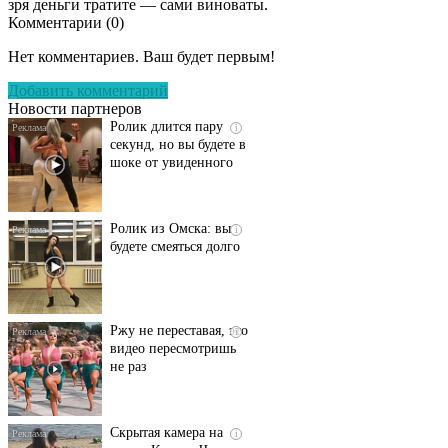
зря деньги тратите — сами виноваты.
Комментарии (
0
)
Этот танец невесты
i
оставит вас без слов!
Нет комментариев. Ваш будет первым!
Пересмотрела 10 раз
Добавить комментарий
Новости партнеров
Ролик длится пару
i
секунд, но вы будете в
шоке от увиденного
Ролик из Омска: вы
i
будете смеяться долго
Ржу не переставая, это
i
видео пересмотришь
не раз
Скрытая камера на
i