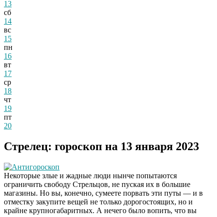
13
сб
14
вс
15
пн
16
вт
17
ср
18
чт
19
пт
20
Стрелец: гороскоп на 13 января 2023
Антигороскоп
Некоторые злые и жадные люди нынче попытаются
ограничить свободу Стрельцов, не пуская их в большие
магазины. Но вы, конечно, сумеете порвать эти путы — и в
отместку закупите вещей не только дорогостоящих, но и
крайне крупногабаритных. А нечего было вопить, что вы