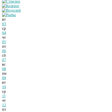
вт
03
ср
04
чт
05
пт
06
сб
07
вс
08
пн
09
вт
10
ср
11
чт
12
пт