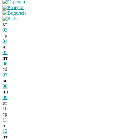
вт
03
ср
04
чт
05
пт
06
сб
07
вс
08
пн
09
вт
10
ср
11
чт
12
пт