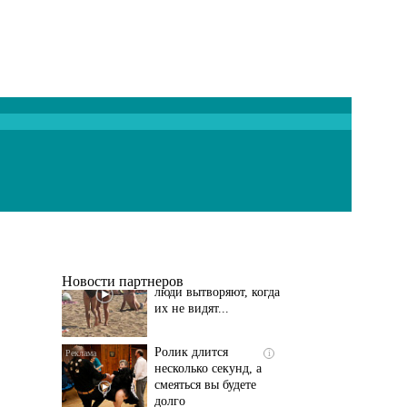
Скрытая камера на
i
пляже Крыма: Что
люди вытворяют, когда
их не видят...
Новости партнеров
Ролик длится
i
несколько секунд, а
смеяться вы будете
долго
Королева вагона
i
отожгла! Видео не