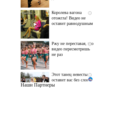
оставит равнодушным
Ржу не переставая, это
i
видео пересмотришь
не раз
Этот танец невесты
i
оставит вас без слов!
Пересмотрела 10 раз
Наши Партнеры
Ролик длится пару
i
секунд, но вы будете в
шоке от увиденного
Ролик из Омска: вы
i
будете смеяться долго