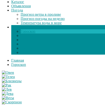
Каталог
Объявления
Погода
Прогноз ветра в проливе
Прогноз погоды на неделю
Температура воды в море
Инфо
Гороскоп
Поздравления
Игры онлайн
Общение
Автозапчасти
Экзамен по ПДД
Главная
Гороскоп