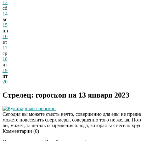
13
сб
14
вс
15
пн
16
вт
17
ср
18
чт
19
пт
20
Стрелец: гороскоп на 13 января 2023
Кулинарный гороскоп
Сегодня вы можете съесть нечто, совершенно для еды не предна
можете повеселить сверх меры, совершенно того не желая. Пото
ли, может, та деталь оформления блюда, которая так весело хру
Комментарии (
0
)