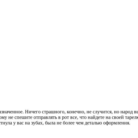
значенное. Ничего страшного, конечно, не случится, но народ в
му не спешите отправлять в рот все, что найдете на своей тарел
стнула у вас на зубах, была не более чем деталью оформления.