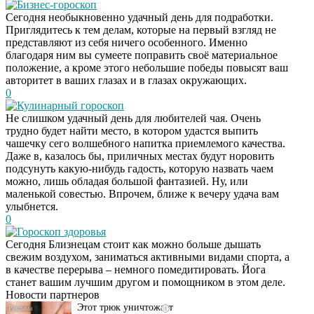
Бизнес-гороскоп
Сегодня необыкновенно удачный день для подработки.
Приглядитесь к тем делам, которые на первый взгляд не
представляют из себя ничего особенного. Именно
благодаря ним вы сумеете поправить своё материальное
положение, а кроме этого небольшие победы повысят ваш
авторитет в ваших глазах и в глазах окружающих.
0
Кулинарный гороскоп
Не слишком удачный день для любителей чая. Очень
трудно будет найти место, в котором удастся выпить
чашечку сего волшебного напитка приемлемого качества.
Даже в, казалось бы, приличных местах будут норовить
подсунуть какую-нибудь гадость, которую назвать чаем
можно, лишь обладая большой фантазией. Ну, или
маленькой совестью. Впрочем, ближе к вечеру удача вам
улыбнется.
0
Гороскоп здоровья
Даже самый
i
Сегодня Близнецам стоит как можно больше дышать
запущенный грибок
свежим воздухом, заниматься активными видами спорта, а
исчезнет с корнем,
в качестве перерыва – немного помедитировать. Йога
если перед сном…
станет вашим лучшим другом и помощником в этом деле.
Новости партнеров
Этот трюк уничтожает
i