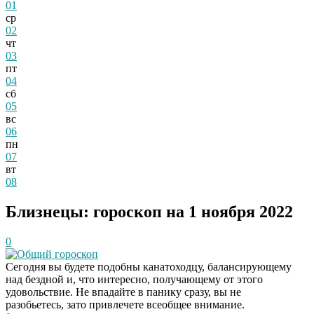
01
ср
02
чт
03
пт
04
сб
05
вс
06
пн
07
вт
08
Близнецы: гороскоп на 1 ноября 2022
0
Общий гороскоп
Сегодня вы будете подобны канатоходцу, балансирующему
над бездной и, что интересно, получающему от этого
удовольствие. Не впадайте в панику сразу, вы не
разобьетесь, зато привлечете всеобщее внимание.