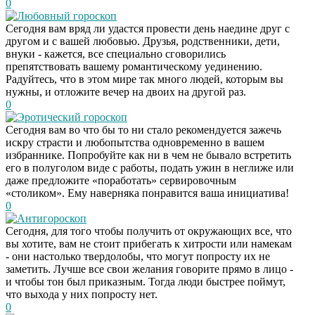
0
Любовный гороскоп
Сегодня вам вряд ли удастся провести день наедине друг с
другом и с вашей любовью. Друзья, родственники, дети,
внуки - кажется, все специально сговорились
препятствовать вашему романтическому уединению.
Радуйтесь, что в этом мире так много людей, которым вы
нужны, и отложите вечер на двоих на другой раз.
0
Эротический гороскоп
Сегодня вам во что бы то ни стало рекомендуется зажечь
искру страсти и любопытства одновременно в вашем
избраннике. Попробуйте как ни в чем не бывало встретить
его в полуголом виде с работы, подать ужин в неглиже или
даже предложите «поработать» сервировочным
«столиком». Ему наверняка понравится ваша инициатива!
0
Антигороскоп
Сегодня, для того чтобы получить от окружающих все, что
вы хотите, вам не стоит прибегать к хитрости или намекам
- они настолько твердолобы, что могут попросту их не
заметить. Лучше все свои желания говорите прямо в лицо -
и чтобы тон был приказным. Тогда люди быстрее поймут,
что выхода у них попросту нет.
0