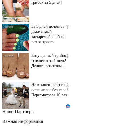
грибок за 5 дней!
За 5 дней исчезнет
i
даже самый
застарелый грибок:
вот хитрость
Запущенный грибок
i
ссохнется за 1 ночь!
Делюсь рецептом...
Этот танец невесты
i
оставит вас без слов!
Пересмотрела 10 раз
Наши Партнеры
Ролик длится пару
i
секунд, но вы будете в
Важная информация
шоке от увиденного