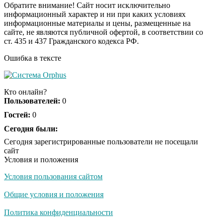
Обратите внимание! Сайт носит исключительно
информационный характер и ни при каких условиях
информационные материалы и цены, размещенные на
Ролик из Омска: вы
i
сайте, не являются публичной офертой, в соответствии со
будете смеяться долго
ст. 435 и 437 Гражданского кодекса РФ.
Ошибка в тексте
Ржу не переставая, это
i
видео пересмотришь
Кто онлайн?
не раз
Пользователей:
0
Гостей:
0
Скрытая камера на
Сегодня были:
i
пляже Крыма: Что
Сегодня зарегистрированные пользователи не посещали
люди вытворяют, когда
сайт
их не видят...
Условия и положения
Условия пользования сайтом
Ролик длится
i
несколько секунд, а
Общие условия и положения
смеяться вы будете
долго
Политика конфиденциальности