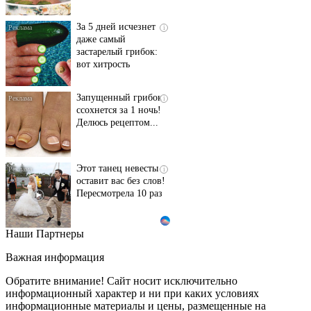
За 5 дней исчезнет
i
даже самый
застарелый грибок:
вот хитрость
Запущенный грибок
i
ссохнется за 1 ночь!
Делюсь рецептом...
Этот танец невесты
i
оставит вас без слов!
Пересмотрела 10 раз
Наши Партнеры
Ролик длится пару
i
секунд, но вы будете в
Важная информация
шоке от увиденного
Обратите внимание! Сайт носит исключительно
информационный характер и ни при каких условиях
информационные материалы и цены, размещенные на
Ролик из Омска: вы
i