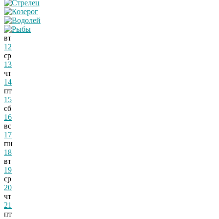
вт
12
ср
13
чт
14
пт
15
сб
16
вс
17
пн
18
вт
19
ср
20
чт
21
пт