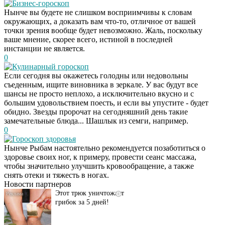
Бизнес-гороскоп
Нынче вы будете не слишком восприимчивы к словам
окружающих, а доказать вам что-то, отличное от вашей
точки зрения вообще будет невозможно. Жаль, поскольку
ваше мнение, скорее всего, истиной в последней
инстанции не является.
0
Кулинарный гороскоп
Если сегодня вы окажетесь голодны или недовольны
съеденным, ищите виновника в зеркале. У вас будут все
шансы не просто неплохо, а исключительно вкусно и с
большим удовольствием поесть, и если вы упустите - будет
обидно. Звезды пророчат на сегодняшний день такие
замечательные блюда... Шашлык из семги, например.
0
Гороскоп здоровья
Даже самый
i
Нынче Рыбам настоятельно рекомендуется позаботиться о
запущенный грибок
здоровье своих ног, к примеру, провести сеанс массажа,
исчезнет с корнем,
чтобы значительно улучшить кровообращение, а также
если перед сном…
снять отеки и тяжесть в ногах.
Новости партнеров
Этот трюк уничтожает
i
грибок за 5 дней!