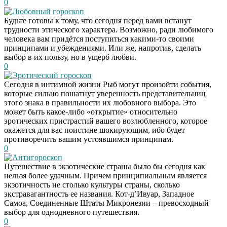
0
Любовный гороскоп
Будьте готовы к тому, что сегодня перед вами встанут
трудности этического характера. Возможно, ради любимого
человека вам придётся поступиться какими-то своими
принципами и убеждениями. Или же, напротив, сделать
выбор в их пользу, но в ущерб любви.
0
Эротический гороскоп
Сегодня в интимной жизни Рыб могут произойти события,
которые сильно пошатнут уверенность представительниц
этого знака в правильности их любовного выбора. Это
может быть какое-либо «открытие» относительно
эротических пристрастий вашего возлюбленного, которое
окажется для вас поистине шокирующим, ибо будет
противоречить вашим устоявшимся принципам.
0
Антигороскоп
Путешествие в экзотические страны было бы сегодня как
нельзя более удачным. Причем принципиальным является
экзотичность не столько культуры страны, сколько
экстравагантность ее названия. Кот-д’Ивуар, Западное
Самоа, Соединенные Штаты Микронезии – превосходный
выбор для однодневного путешествия.
0