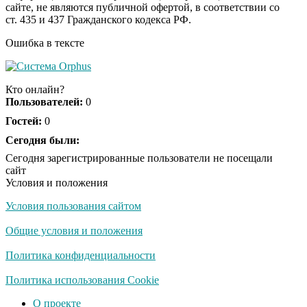
сайте, не являются публичной офертой, в соответствии со
будете смеяться долго
ст. 435 и 437 Гражданского кодекса РФ.
Ошибка в тексте
Ржу не переставая, это
i
видео пересмотришь
Кто онлайн?
не раз
Пользователей:
0
Гостей:
0
Скрытая камера на
Сегодня были:
i
пляже Крыма: Что
Сегодня зарегистрированные пользователи не посещали
люди вытворяют, когда
сайт
их не видят...
Условия и положения
Условия пользования сайтом
Ролик длится
i
несколько секунд, а
Общие условия и положения
смеяться вы будете
долго
Политика конфиденциальности
Королева вагона
Политика использования Cookie
i
отожгла! Видео не
О проекте
оставит равнодушным