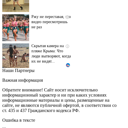
Ржу не переставая, это
i
видео пересмотришь
не раз
Скрытая камера на
i
пляже Крыма: Что
люди вытворяют, когда
их не видят...
Наши Партнеры
Ролик длится
i
несколько секунд, а
Важная информация
смеяться вы будете
долго
Обратите внимание! Сайт носит исключительно
информационный характер и ни при каких условиях
информационные материалы и цены, размещенные на
Королева вагона
i
сайте, не являются публичной офертой, в соответствии со
отожгла! Видео не
ст. 435 и 437 Гражданского кодекса РФ.
оставит равнодушным
Ошибка в тексте