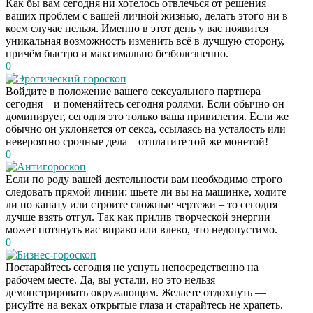
Как бы вам сегодня ни хотелось отвлечься от решения
ваших проблем с вашей личной жизнью, делать этого ни в
коем случае нельзя. Именно в этот день у вас появится
уникальная возможность изменить всё в лучшую сторону,
причём быстро и максимально безболезненно.
0
Эротический гороскоп
Войдите в положение вашего сексуального партнера
сегодня – и поменяйтесь сегодня ролями. Если обычно он
доминирует, сегодня это только ваша привилегия. Если же
обычно он уклоняется от секса, ссылаясь на усталость или
невероятно срочные дела – отплатите той же монетой!
0
Антигороскоп
Если по роду вашей деятельности вам необходимо строго
следовать прямой линии: шьете ли вы на машинке, ходите
ли по канату или строите сложные чертежи – то сегодня
лучше взять отгул. Так как прилив творческой энергии
может потянуть вас вправо или влево, что недопустимо.
0
Бизнес-гороскоп
Постарайтесь сегодня не уснуть непосредственно на
рабочем месте. Да, вы устали, но это нельзя
демонстрировать окружающим. Желаете отдохнуть —
рисуйте на веках открытые глаза и старайтесь не храпеть.