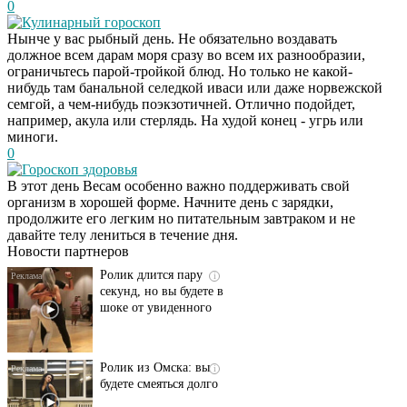
0
Кулинарный гороскоп
Нынче у вас рыбный день. Не обязательно воздавать
должное всем дарам моря сразу во всем их разнообразии,
ограничьтесь парой-тройкой блюд. Но только не какой-
нибудь там банальной селедкой иваси или даже норвежской
семгой, а чем-нибудь поэкзотичней. Отлично подойдет,
например, акула или стерлядь. На худой конец - угрь или
миноги.
0
Гороскоп здоровья
Этот танец невесты
i
В этот день Весам особенно важно поддерживать свой
оставит вас без слов!
организм в хорошей форме. Начните день с зарядки,
Пересмотрела 10 раз
продолжите его легким но питательным завтраком и не
давайте телу лениться в течение дня.
Новости партнеров
Ролик длится пару
i
секунд, но вы будете в
шоке от увиденного
Ролик из Омска: вы
i
будете смеяться долго